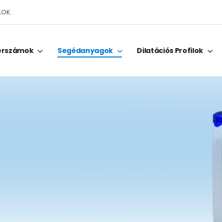
LOK.
erszámok
Segédanyagok
Dilatációs Profilok