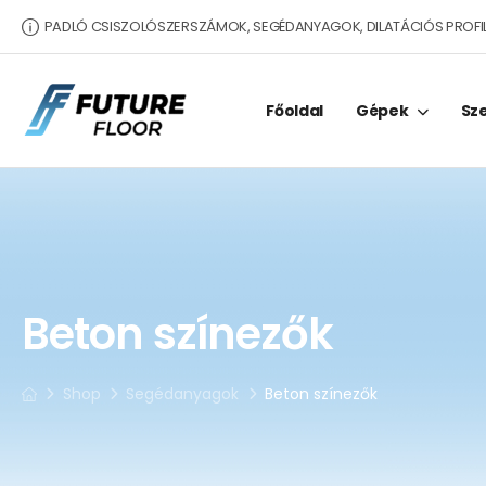
PADLÓ CSISZOLÓSZERSZÁMOK, SEGÉDANYAGOK, DILATÁCIÓS PROFI
Főoldal
Gépek
Sz
Beton színezők
Shop
Segédanyagok
Beton színezők