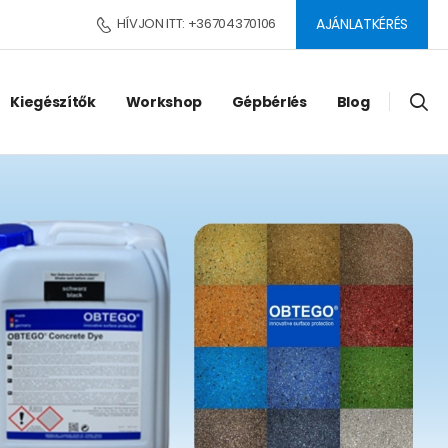
HÍVJON ITT: +36704370106
AJÁNLATKÉRÉS
Kiegészítők
Workshop
Gépbérlés
Blog