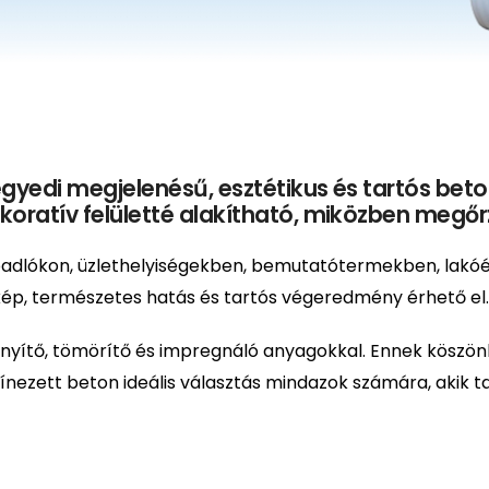
gyedi megjelenésű, esztétikus és tartós beton
ratív felületté alakítható, miközben megőrzi
i padlókon, üzlethelyiségekben, bemutatótermekben, lakó
ép, természetes hatás és tartós végeredmény érhető el.
nyítő, tömörítő és impregnáló anyagokkal. Ennek köszö
színezett beton ideális választás mindazok számára, akik