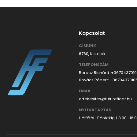
Kapcsolat
CÍMÜNK
6760, Kistelek
TELEFONSZÁM
Berecz Richárd: +367043701
Kovács Róbert: +3670437010
EMAIL
ertekesites@futurefloor.hu
NYITVATARTÁS:
Hétfőtöl- Péntekig / 8:00- 16: