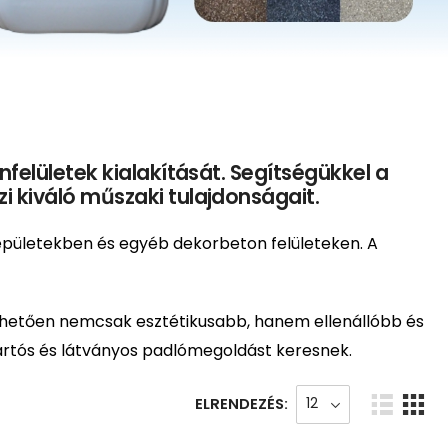
felületek kialakítását. Segítségükkel a
 kiváló műszaki tulajdonságait.
épületekben és egyéb dekorbeton felületeken. A
nhetően nemcsak esztétikusabb, hanem ellenállóbb és
 tartós és látványos padlómegoldást keresnek.
ELRENDEZÉS: