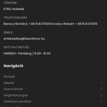
CÍMÜNK
6760, Kistelek
TELEFONSZÁM
Berecz Richárd: +36704370106
Kovács Róbert: +36704370105
EMAIL
ertekesites@futurefloor.hu
NYITVATARTÁS:
Hétfőtöl- Péntekig / 8:00- 16:00
Navigáció
Főoldal
Gépek
Szerszámok
Segédanyagok
Dilatációs profilok