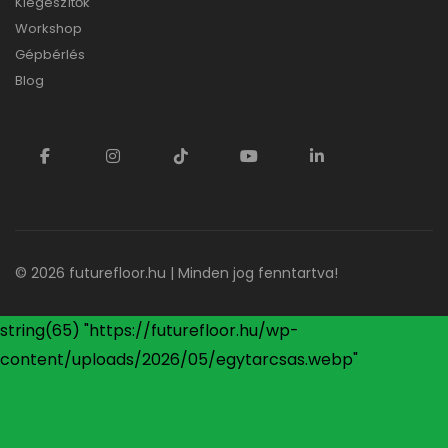
Kiegészítők
Workshop
Gépbérlés
Blog
© 2026
futurefloor.hu
| Minden jog fenntartva!
string(65) "https://futurefloor.hu/wp-
content/uploads/2026/05/egytarcsas.webp"