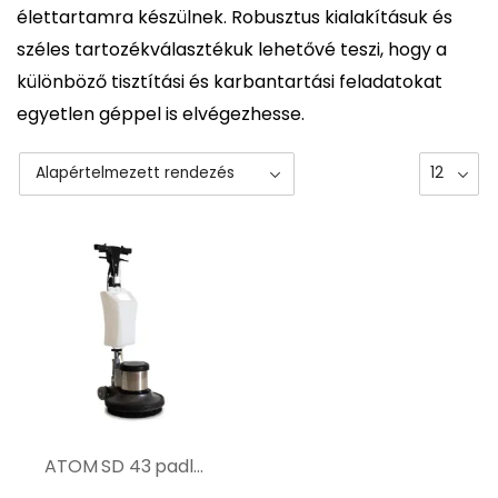
élettartamra készülnek. Robusztus kialakításuk és
széles tartozékválasztékuk lehetővé teszi, hogy a
különböző tisztítási és karbantartási feladatokat
egyetlen géppel is elvégezhesse.
ATOM SD 43 padlótisztító gép