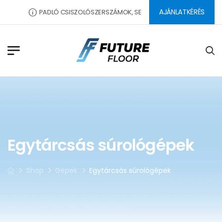
AJÁNLATKÉRÉS
PADLÓ CSISZOLÓSZERSZÁMOK, SEGÉDANYAGOK, DILATÁCIÓS PR
Egytárcsás súrológépek
Shop
Gépek
Egytárcsás súrológépek