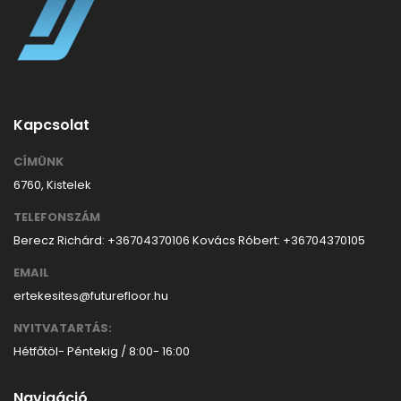
Kapcsolat
CÍMÜNK
6760, Kistelek
TELEFONSZÁM
Berecz Richárd: +36704370106
Kovács Róbert: +36704370105
EMAIL
ertekesites@futurefloor.hu
NYITVATARTÁS:
Hétfőtöl- Péntekig / 8:00- 16:00
Navigáció