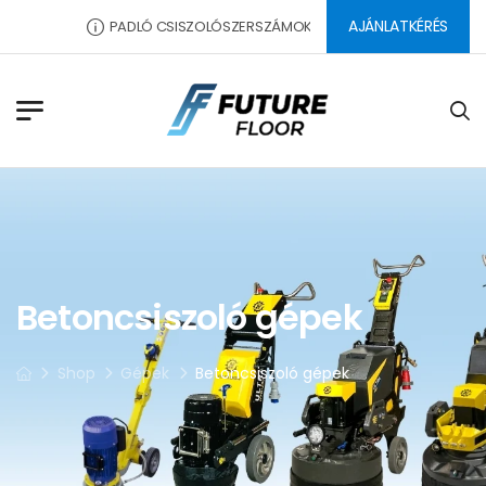
AJÁNLATKÉRÉS
PADLÓ CSISZOLÓSZERSZÁMOK, SEGÉDANYAGOK, DILATÁCIÓS 
Betoncsiszoló gépek
Shop
Gépek
Betoncsiszoló gépek