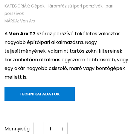
KATEGÓRIÁK:
Gépek
,
Háromfázisú ipari porszívók
,
Ipari
porszívók
MÁRKA:
Von Arx
A
Von Arx T7
száraz porszívó tökéletes választás
nagyobb építőipari alkalmazásra. Nagy
teljesítményének, valamint tartós zokni filtereinek
köszönhetően alkalmas egyszerre több kisebb, vagy
egy akár nagyobb csiszoló, maró vagy bontógépek
mellett is.
TECHNIKAI ADATOK