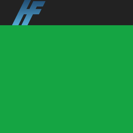
Kapcsolat
CÍMÜNK
6760, Kistelek
TELEFONSZÁM
Berecz Richárd: +36704370106
Kovács Róbert: +36704370105
EMAIL
ertekesites@futurefloor.hu
NYITVATARTÁS: