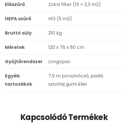
Előszűrő
Zokni filter (15 × 2,3 m2)
HEPA szűrő
H13 (5 m2)
Bruttó súly
210 kg
Méretek
120 x 76 x 80 cm
Gyűjtőrendszer
Longopac
Egyéb
7,5 m porszivócső, padló
tartozékok
szivófej gumi éllel
Kapcsolódó Termékek