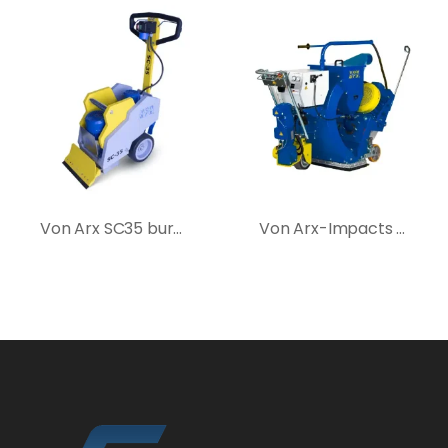
Von Arx SC35 burkolatbontó gép
Von Arx-Impacts S750E