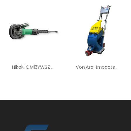
Hikoki GM13YWSZ betoncsiszoló
Von Arx-Impacts S210E