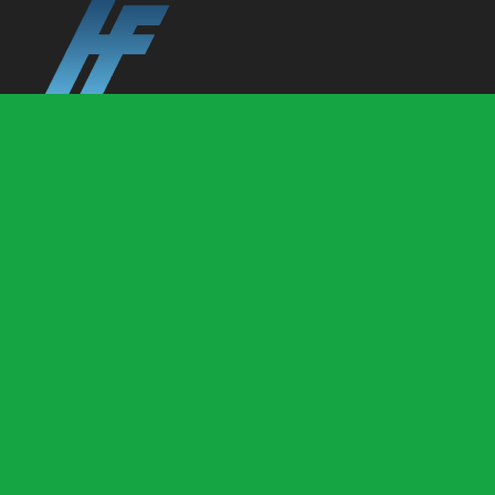
Kapcsolat
CÍMÜNK
6760, Kistelek
TELEFONSZÁM
Berecz Richárd: +36704370106
Kovács Róbert: +36704370105
EMAIL
ertekesites@futurefloor.hu
NYITVATARTÁS: