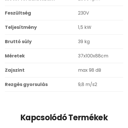
Feszültség
230V
Teljesítmény
1,5 kW
Bruttó súly
39 kg
Méretek
37x100x88cm
Zajszint
max 98 dB
Rezgés gyorsulás
9,8 m/s2
Kapcsolódó Termékek