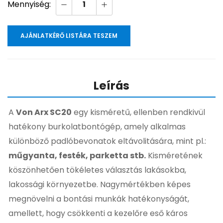
AJÁNLATKÉRŐ LISTÁRA TESZEM
Leírás
A
Von Arx SC20
egy kisméretű, ellenben rendkivül
hatékony burkolatbontógép, amely alkalmas
különböző padlóbevonatok eltávolitására, mint pl.:
műgyanta, festék, parketta stb.
Kisméretének
köszönhető
en tökéletes választás lakásokba,
lak
ossági környezetbe. Nagymértékben képes
megnövelni a bontási munkák hatéko
nyságát,
amellett, hogy csökkenti
a ke
zelőre eső káros