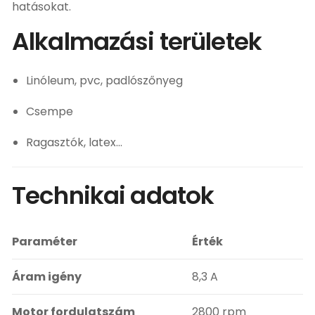
hatásokat.
Alkalmazási területek
Linóleum, pvc, padlószőnyeg
Csempe
Ragasztók, latex…
Technikai adatok
Paraméter
Érték
Áram igény
8,3 A
Motor fordulatszám
2800 rpm