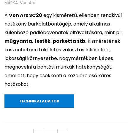
MÁRKA:
Von Arx
A
Von Arx SC20
egy kisméretű, ellenben rendkivül
hatékony burkolatbontógép, amely alkalmas
különböző padlóbevonatok eltávolitására, mint pl.:
műgyanta, festék, parketta stb.
Kisméretének
köszönhető
en tökéletes választás lakásokba,
lak
ossági környezetbe. Nagymértékben képes
megnövelni a bontási munkák hatéko
nyságát,
amellett, hogy csökkenti
a ke
zelőre eső káros
hatásokat.
TECHNIKAI ADATOK