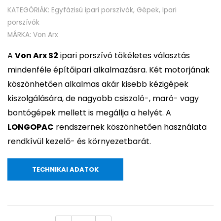
KATEGÓRIÁK:
Egyfázisú ipari porszívók
,
Gépek
,
Ipari
porszívók
MÁRKA:
Von Arx
A
Von Arx S2
ipari porszívó tökéletes választás
mindenféle építőipari alkalmazásra. Két motorjának
köszönhetően alkalmas akár kisebb kézigépek
kiszolgálására, de nagyobb csiszoló-, maró- vagy
bontógépek mellett is megállja a helyét. A
LONGOPAC
rendszernek köszönhetően használata
rendkívül kezelő- és környezetbarát.
TECHNIKAI ADATOK