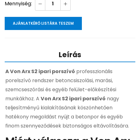
AJÁNLATKÉRŐ LISTÁRA TESZEM
Leírás
A Von Arx S2 ipari porszívó
professzionális
porelszívó rendszer betoncsiszolási, marási,
szemcseszórási és egyéb felület-előkészítési
munkákhoz. A
Von Arx S2 ipari porszívó
nagy
teljesítményű kialakításának köszönhetően
hatékony megoldást nyújt a betonpor és egyéb
finom szennyeződések biztonságos eltávolítására.