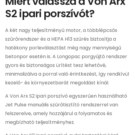
Miért válassza a Von Arx
S2 ipari porszívót?
A két nagy teljesítményű motor, a többlépcsős
szűrőrendszer és a HEPA H13 szűrés biztosítja a
hatékony porleválasztást még nagy mennyiségű
betonpor esetén is. A Longopac porgyűjtő rendszer
gyors és biztonságos ürítést tesz lehetővé,
minimalizálva a porral való érintkezést, így rendkívül
kezelő- és környezetbarát megoldást kínál.
A Von Arx S2 ipari porszívó egyszerűen használható
Jet Pulse manuális szűrőtisztító rendszerrel van
felszerelve, amely hozzájárul a folyamatos és
megbízható teljesítményhez.