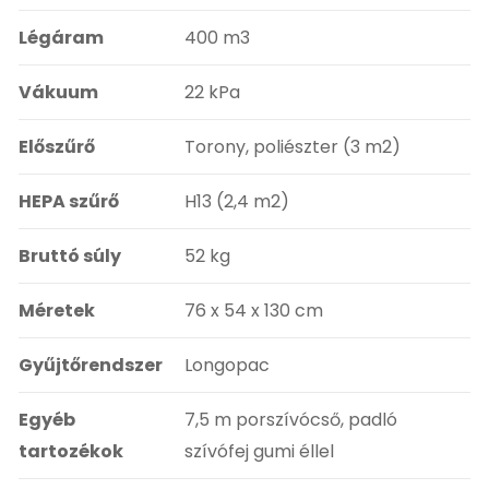
Légáram
400 m3
Vákuum
22 kPa
Előszűrő
Torony, poliészter (3 m2)
HEPA szűrő
H13 (2,4 m2)
Bruttó súly
52 kg
Méretek
76 x 54 x 130 cm
Gyűjtőrendszer
Longopac
Egyéb
7,5 m porszívócső, padló
tartozékok
szívófej gumi éllel