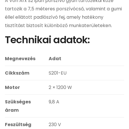
A Von Arx S2 ipari porszívó gyári tartozékai közé
tartozik a 7,5 méteres porszívócső, valamint a gumi
éllel ellátott padlószívó fej, amely hatékony
tisztítást biztosít különböző munkaterületeken.
Technikai adatok:
Megnevezés
Adat
Cikkszám
S201-EU
Motor
2 × 1200 W
Szükséges
9,8 A
áram
Feszültség
230 V