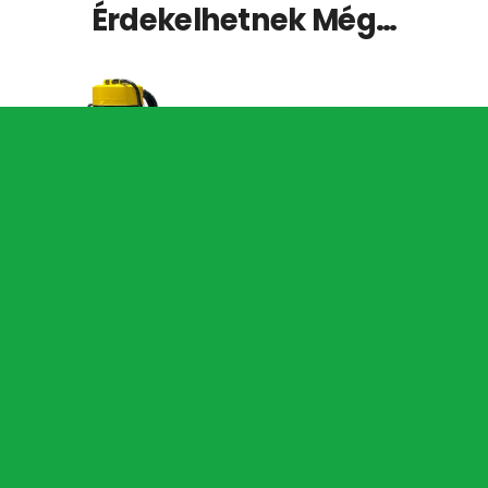
Érdekelhetnek Még…
HTG IVC-V3 ULTRA Porszívó
Longopac
Kapcsolódó Termékek