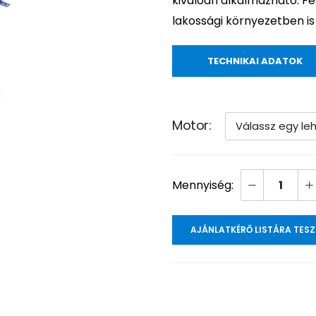
kiválóan alkalmazható. F
lakossági környezetben i
TECHNIKAI ADATOK
Motor
AJÁNLATKÉRŐ LISTÁRA TES