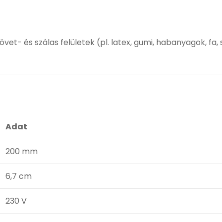
t- és szálas felületek (pl. latex, gumi, habanyagok, fa
Adat
200 mm
6,7 cm
230 V