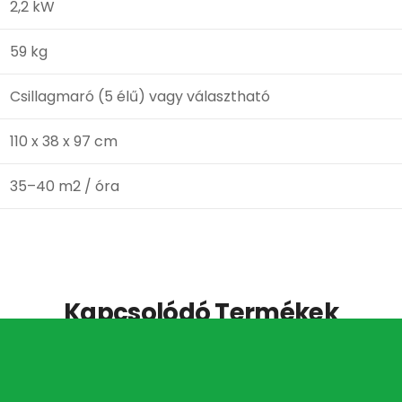
2,2 kW
59 kg
Csillagmaró (5 élű) vagy választható
110 x 38 x 97 cm
35–40
m2
/ óra
Kapcsolódó Termékek