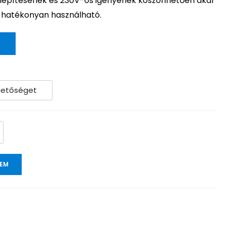
elépítésének és 230V-os igényének köszönhetően akár
s hatékonyan használható.
ZEM