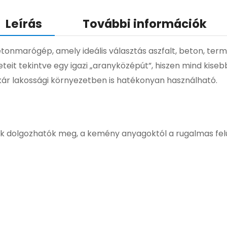
Leírás
További információk
onmarógép, amely ideális választás aszfalt, beton, term
it tekintve egy igazi „aranyközépút”, hiszen mind kise
ár lakossági környezetben is hatékonyan használható.
k dolgozhatók meg, a kemény anyagoktól a rugalmas felü