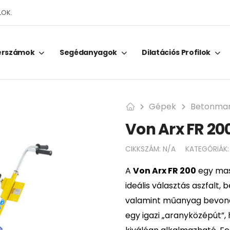
LOK.
erszámok
Segédanyagok
Dilatációs Profilok
Gépek
Betonmar
Von Arx FR 2
CIKKSZÁM:
N/A
KATEGÓRIÁK
A
Von Arx FR 200
egy mas
ideális választás aszfalt,
valamint műanyag bevonat
egy igazi „aranyközépút”,