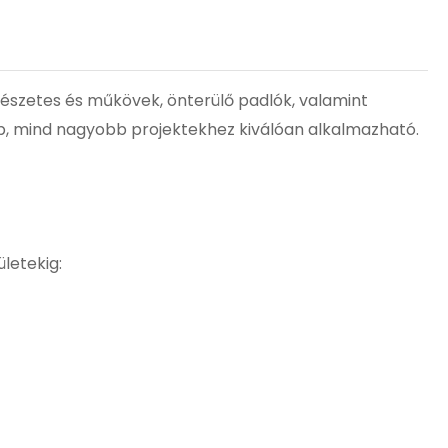
észetes és műkövek, önterülő padlók, valamint
bb, mind nagyobb projektekhez kiválóan alkalmazható.
letekig: