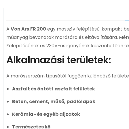
A
Von Arx FR 200
egy masszív felépítésű, kompakt bet
műanyag bevonatok marására és eltávolítására. Mérete
Felépítésének és 230V-os igényének köszönhetően ak
Alkalmazási területek:
A marószerszám típusától függően különböző felülete
Aszfalt és öntött aszfalt felületek
Beton, cement, műkő, padlólapok
Kerámia- és egyéb aljzatok
Természetes kő