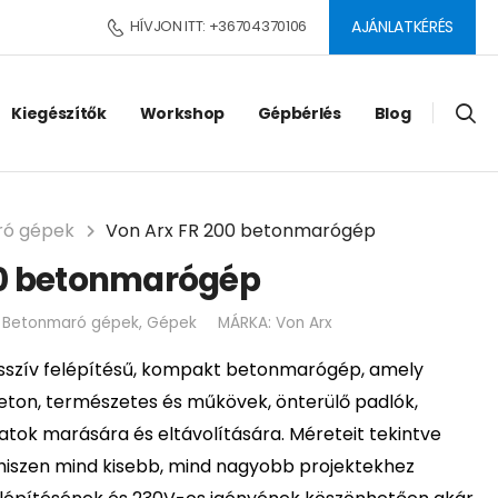
HÍVJON ITT: +36704370106
AJÁNLATKÉRÉS
Kiegészítők
Workshop
Gépbérlés
Blog
ó gépek
Von Arx FR 200 betonmarógép
00 betonmarógép
:
Betonmaró gépek
,
Gépek
MÁRKA:
Von Arx
szív felépítésű, kompakt betonmarógép, amely
 beton, természetes és műkövek, önterülő padlók,
ok marására és eltávolítására. Méreteit tekintve
 hiszen mind kisebb, mind nagyobb projektekhez