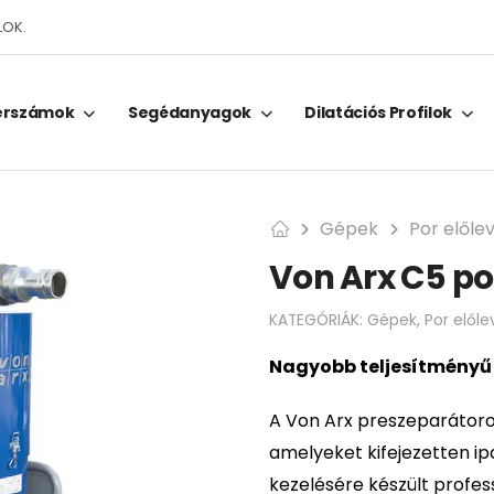
LOK.
erszámok
Segédanyagok
Dilatációs Profilok
Gépek
Por előle
Von Arx C5 po
KATEGÓRIÁK:
Gépek
,
Por előle
Nagyobb teljesítményű 
A Von Arx preszeparátoro
amelyeket kifejezetten ip
kezelésére készült profes