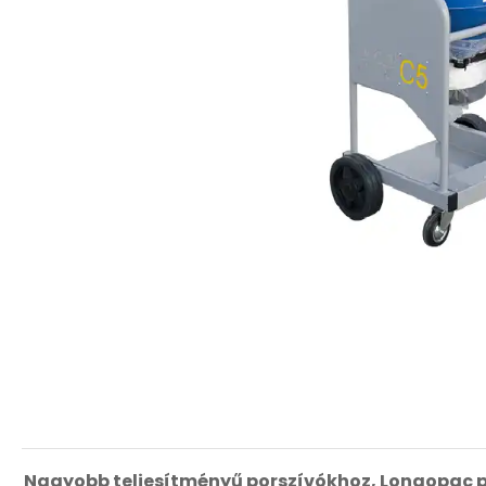
Nagyobb teljesítményű porszívókhoz, Longopac p