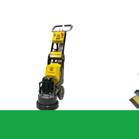
HTG 250 S Ultra betoncsiszoló gép