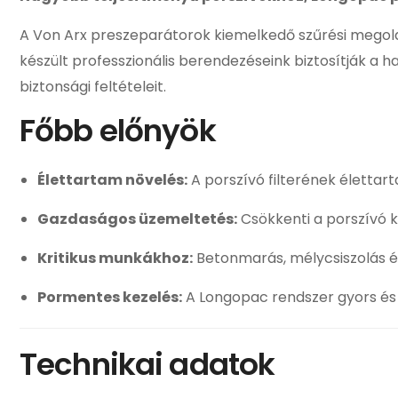
A Von Arx preszeparátorok kiemelkedő szűrési megoldá
készült professzionális berendezéseink biztosítják a 
biztonsági feltételeit.
Főbb előnyök
Élettartam növelés:
A porszívó filterének életta
Gazdaságos üzemeltetés:
Csökkenti a porszívó ka
Kritikus munkákhoz:
Betonmarás, mélycsiszolás é
Pormentes kezelés:
A Longopac rendszer gyors és h
Technikai adatok