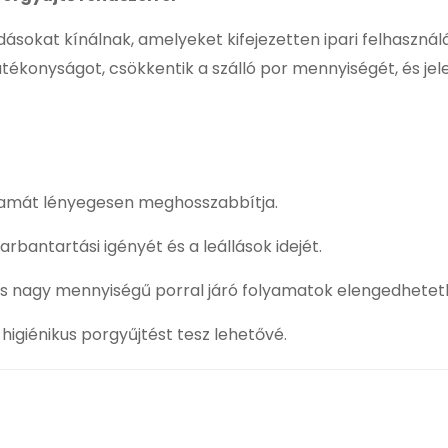
sokat kínálnak, amelyeket kifejezetten ipari felhasználá
hatékonyságot, csökkentik a szálló por mennyiségét, és je
rtamát lényegesen meghosszabbítja.
rbantartási igényét és a leállások idejét.
s nagy mennyiségű porral járó folyamatok elengedhetetl
igiénikus porgyűjtést tesz lehetővé.