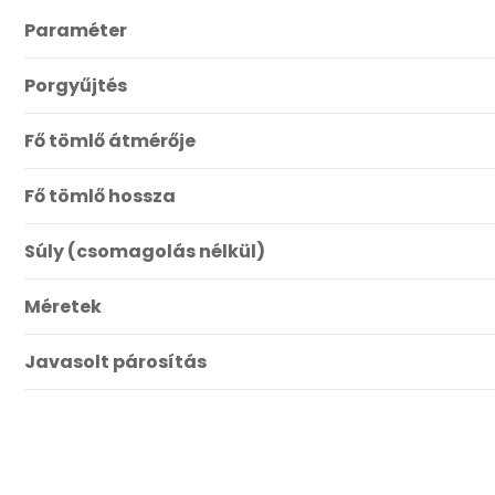
Paraméter
Porgyűjtés
Fő tömlő átmérője
Fő tömlő hossza
Súly (csomagolás nélkül)
Méretek
Javasolt párosítás