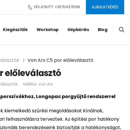
HÍVJON ITT: +36704370106
AJÁNLATKÉRÉS
Kiegészítők
Workshop
Gépbérlés
Blog
választók
Von Arx C5 por előleválasztó
r előleválasztó
választók
MÁRKA:
Von Arx
porszívókhoz, Longopac porgyűjtő rendszerrel
k kiemelkedő szűrési megoldásokat kínálnak,
ari felhasználásra terveztek. Az építési por hatékony
szionális berendezéseink biztosítják a hatékonyságot,