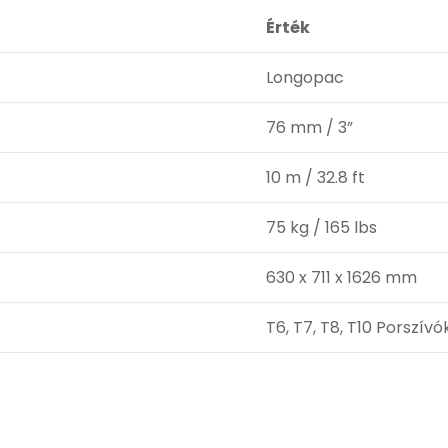
Érték
Longopac
76 mm / 3”
10 m / 32.8 ft
75 kg / 165 lbs
630 x 711 x 1626 mm
T6, T7, T8, T10 Porszívó