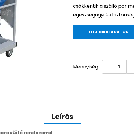
csökkentik a szálló por m
egészségügyi és biztonsági
TECHNIKAI ADATOK
Leírás
orgyűjtő rendszerrel