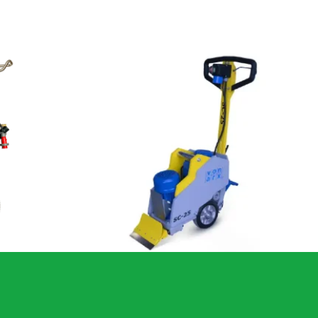
HTG 680 RC ULTRA betoncsiszoló gép
Von Arx SC25 burkolatbontó gép