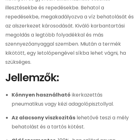
illesztésekbe és repedésekbe. Behatol a
repedésekbe, megakadályozva a víz behatolását és
az alszerkezet károsodását. Kiváló karbantartási
megoldás a legtöbb folyadékkal és más
szennyezőanyaggal szemben. Miután a termék
kikötött, egy letolópengével síkba lehet vágni, ha
szükséges.
Jellemzők:
Könnyen használható
ikerkazettás
pneumatikus vagy kézi adagolópisztollyal.
Az alacsony viszkozitás
lehetővé teszi a mély
behatolást és a tartós kötést.