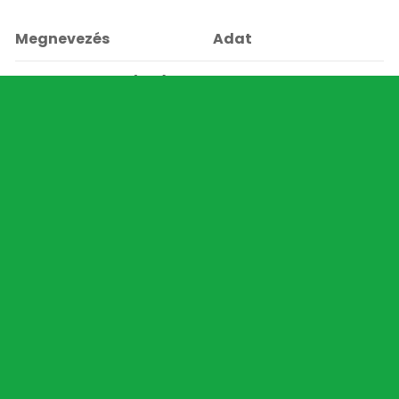
Megnevezés
Adat
Keverési arány (A:B)
1:1 térfogat
Ajánlott vastagság
n.a.
Rétegszám
n.a.
Gélesedési idő (20°C)
8,0 – 10,0 perc
Tack-Free idő (20°C)
14 – 15 perc
Kikeményedés (20°C)
1 óra: 80–90% | 24 óra:
~100%
Környezeti hőmérséklet
0 – +50 °C