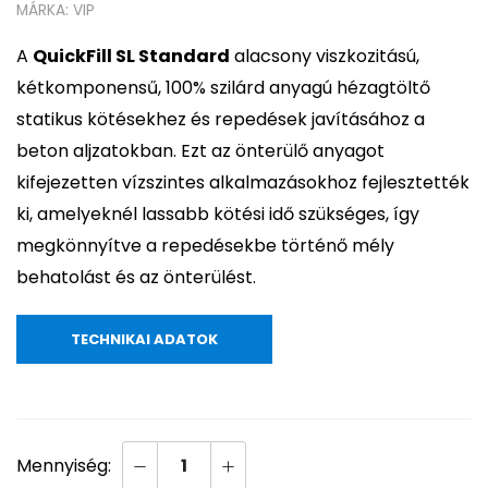
MÁRKA:
VIP
A
QuickFill SL Standard
alacsony viszkozitású,
kétkomponensű, 100% szilárd anyagú hézagtöltő
statikus kötésekhez és repedések javításához a
beton aljzatokban. Ezt az önterülő anyagot
kifejezetten vízszintes alkalmazásokhoz fejlesztették
ki, amelyeknél lassabb kötési idő szükséges, így
megkönnyítve a repedésekbe történő mély
behatolást és az önterülést.
TECHNIKAI ADATOK