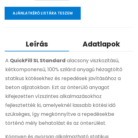
AJÁNLATKÉRŐ LISTÁRA TESZEM
Leírás
Adatlapok
A
QuickFill SL Standard
alacsony viszkozitású,
kétkomponensű, 100% szilárd anyagú hézagtöltő
statikus kötésekhez és repedések javításához a
beton aljzatokban. Ezt az önterülő anyagot
kifejezetten vízszintes alkalmazásokhoz
fejlesztették ki, amelyeknél lassabb kötési idő
szükséges, így megkönnyítve a repedésekbe
történő mély behatolást és az önterülést.
Könnyen és gyorsan alkalmazható statikus