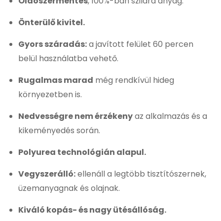
Oldószermentes
, 100%-ban szilárd anyag.
Önterülő kivitel.
Gyors száradás:
a javított felület 60 percen
belül használatba vehető.
Rugalmas marad
még rendkívül hideg
környezetben is.
Nedvességre nem érzékeny
az alkalmazás és a
kikeményedés során.
Polyurea technológián alapul.
Vegyszerálló:
ellenáll a legtöbb tisztítószernek,
üzemanyagnak és olajnak.
Kiváló kopás- és nagy ütésállóság.