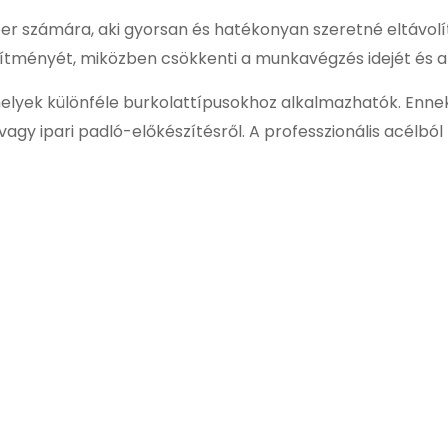
er számára, aki gyorsan és hatékonyan szeretné eltávolí
ítményét, miközben csökkenti a munkavégzés idejét és a ke
amelyek különféle burkolattípusokhoz alkalmazhatók. En
 vagy ipari padló-előkészítésről. A professzionális acélbó