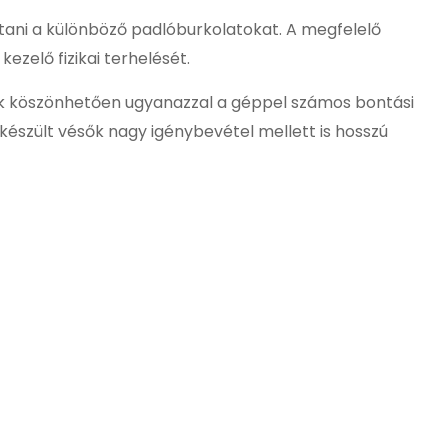
tani a különböző padlóburkolatokat. A megfelelő
zelő fizikai terhelését.
nek köszönhetően ugyanazzal a géppel számos bontási
l készült vésők nagy igénybevétel mellett is hosszú