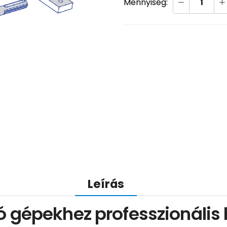
Leírás
ó gépekhez professzionáli