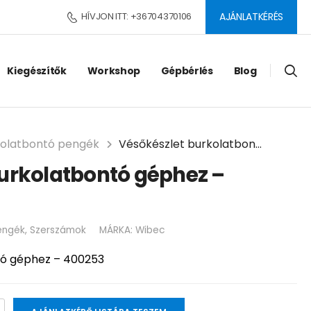
HÍVJON ITT: +36704370106
AJÁNLATKÉRÉS
Kiegészítők
Workshop
Gépbérlés
Blog
kolatbontó pengék
Vésőkészlet burkolatbontó géphez – 400253
urkolatbontó géphez –
engék
,
Szerszámok
MÁRKA:
Wibec
tó géphez – 400253