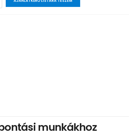
AJÁNLATKÉRŐ LISTÁRA TESZEM
s bontási munkákhoz