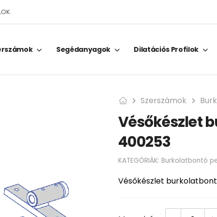
LOK.
erszámok
Segédanyagok
Dilatációs Profilok
Szerszámok
Bur
Vésőkészlet b
400253
KATEGÓRIÁK:
Burkolatbontó p
Vésőkészlet burkolatbon