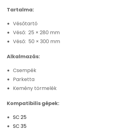
Tartalma:
Vésőtartó
Véső: 25 × 280 mm
Véső: 50 × 300 mm
Alkalmazás:
Csempék
Parketta
Kemény törmelék
Kompatibilis gépek:
SC 25
SC 35