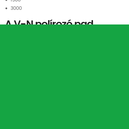
3000
A V-N polírozó pad
előnyei
Vizes csiszolási és polírozási technológiához
fejlesztve
Prémium minőségű műgyanta kötés
Hosszú élettartam
Egyenletes polírozási eredmény
Gyors tépőzáras rögzítés
Betonhoz, terrazzóhoz és természetes kövekhez
is használható
Professzionális felhasználásra tervezve