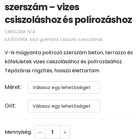
szerszám – vizes
csiszoláshoz és polírozáshoz
CIKKSZÁM:
N/A
KATEGÓRIA:
Kézi gyémánt csiszoló szerszámok
V-N műgyanta polírozó szerszám beton, terrazzo és
kőfelületek vizes csiszolásához és polírozásához.
Tépőzáras rögzítés, hosszú élettartam
Méret
Grit