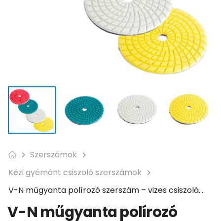
Szerszámok
Kézi gyémánt csiszoló szerszámok
V-N műgyanta polírozó szerszám – vizes csiszoláshoz és polírozáshoz
V-N műgyanta polírozó