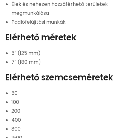
Élek és nehezen hozzáférhető területek
megmunkálása
Padlófelújítási munkák
Elérhető méretek
5″ (125 mm)
7″ (180 mm)
Elérhető szemcseméretek
50
100
200
400
800
1500