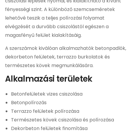
csiszolási lépések nyomai, és kialakítható a kívánt
fényességi szint. A különböző szemcseméretek
lehetővé teszik a teljes polírozási folyamat
elvégzését a durvább csiszolástól egészen a
magasfényű felület kialakításáig.
A szerszámok kiválóan alkalmazhatók betonpadlók,
dekorbeton felületek, terrazzo burkolatok és
természetes kövek megmunkálására.
Alkalmazási területek
Betonfelületek vizes csiszolása
Betonpolírozás
Terrazzo felületek polírozása
Természetes kövek csiszolása és polírozása
Dekorbeton felületek finomítása