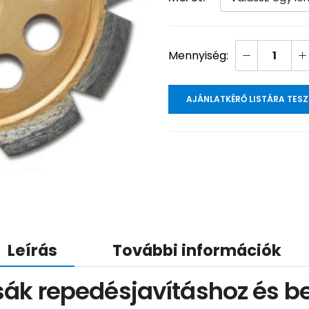
AJÁNLATKÉRŐ LISTÁRA TES
Leírás
További információk
ák repedésjavításhoz és be