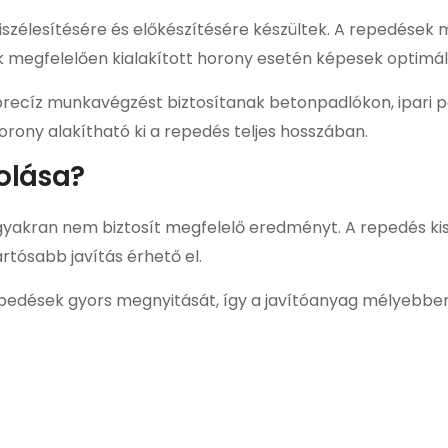
szélesítésére és előkészítésére készültek. A repedések 
k megfelelően kialakított horony esetén képesek optimál
ecíz munkavégzést biztosítanak betonpadlókon, ipari p
rony alakítható ki a repedés teljes hosszában.
olása?
yakran nem biztosít megfelelő eredményt. A repedés kisz
artósabb javítás érhető el.
pedések gyors megnyitását, így a javítóanyag mélyebben 