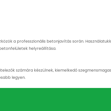
zközök a professzionális betonjavítás során. Használatu
etonfelületek helyreállítása.
ivitelezők számára készülnek, kiemelkedő szegmensmagas
sabb legyen.
Kapcsolódó Termékek