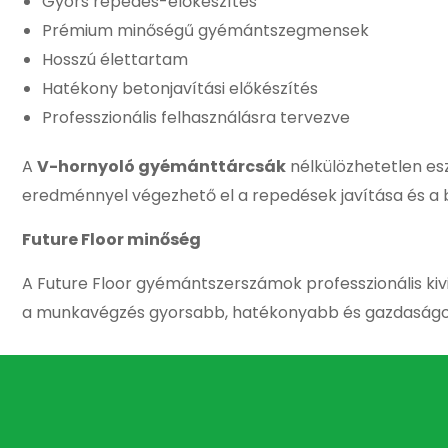
Gyors repedés-előkészítés
Prémium minőségű gyémántszegmensek
Hosszú élettartam
Hatékony betonjavítási előkészítés
Professzionális felhasználásra tervezve
A
V-hornyoló gyémánttárcsák
nélkülözhetetlen es
eredménnyel végezhető el a repedések javítása és a b
Future Floor minőség
A Future Floor gyémántszerszámok professzionális k
a munkavégzés gyorsabb, hatékonyabb és gazdaságo