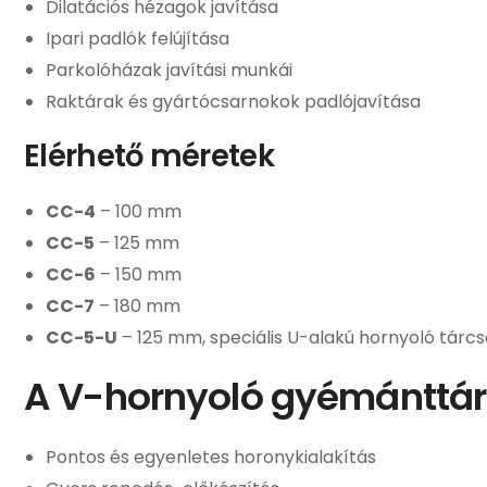
Dilatációs hézagok javítása
Ipari padlók felújítása
Parkolóházak javítási munkái
Raktárak és gyártócsarnokok padlójavítása
Elérhető méretek
CC-4
– 100 mm
CC-5
– 125 mm
CC-6
– 150 mm
CC-7
– 180 mm
CC-5-U
– 125 mm, speciális U-alakú hornyoló tárcs
A V-hornyoló gyémánttár
Pontos és egyenletes horonykialakítás