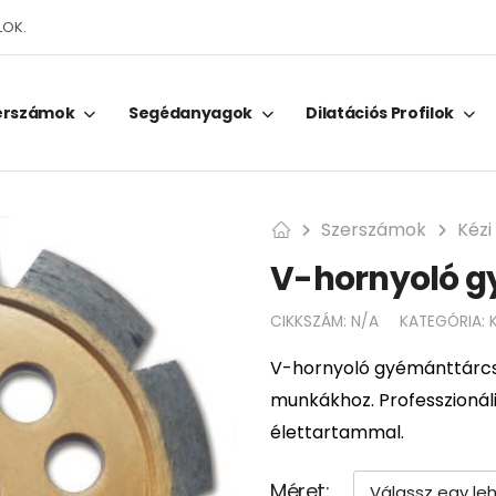
LOK.
erszámok
Segédanyagok
Dilatációs Profilok
Szerszámok
Kézi
V-hornyoló g
CIKKSZÁM:
N/A
KATEGÓRIA:
V-hornyoló gyémánttárcs
munkákhoz. Professzionál
élettartammal.
Méret