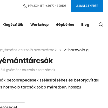
HÍVJON ITT: +36704370106
AJÁNLATKÉRÉS
Kiegészítők
Workshop
Gépbérlés
Blog
 gyémánt csiszoló szerszámok
V-hornyoló gyémánttárcsák
yémánttárcsák
Kézi gyémánt csiszoló szerszámok
ák betonrepedések szélesítéséhez és betonjavítási
is hornyoló tárcsák több méretben, hosszú