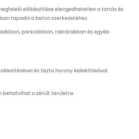
megfelelő előkészítése elengedhetetlen a tartós és
isan tapadni a beton szerkezetéhez.
adlókon, parkolókban, raktárakban és egyéb
élesítésével és tiszta horony kialakításával
behatolhat a sérült területre.