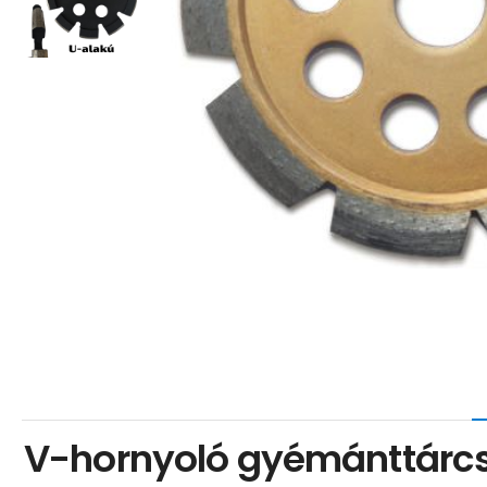
V-hornyoló gyémánttárcs