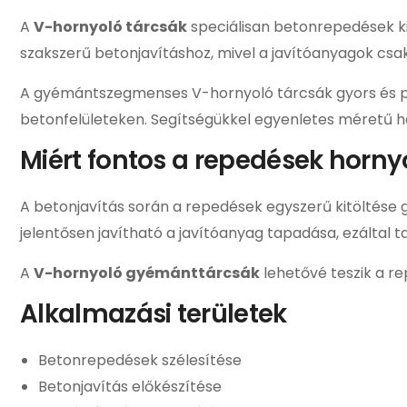
A
V-hornyoló tárcsák
speciálisan betonrepedések ki
szakszerű betonjavításhoz, mivel a javítóanyagok csa
A gyémántszegmenses V-hornyoló tárcsák gyors és pr
betonfelületeken. Segítségükkel egyenletes méretű ho
Miért fontos a repedések horny
A betonjavítás során a repedések egyszerű kitöltése g
jelentősen javítható a javítóanyag tapadása, ezáltal t
A
V-hornyoló gyémánttárcsák
lehetővé teszik a re
Alkalmazási területek
Betonrepedések szélesítése
Betonjavítás előkészítése