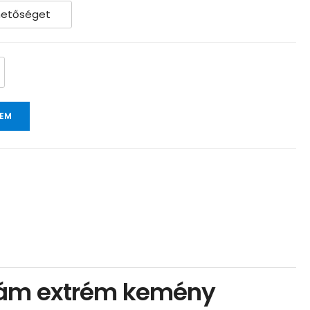
ZEM
szám extrém kemény