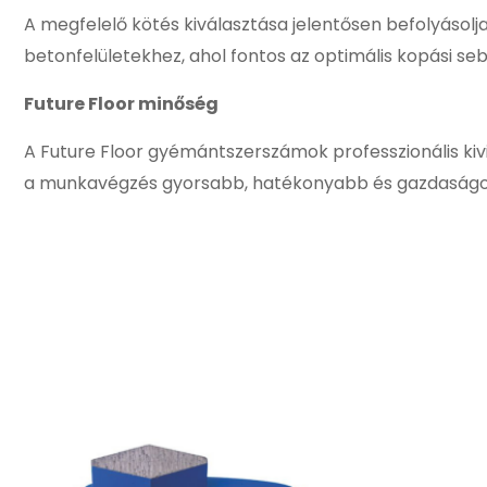
A megfelelő kötés kiválasztása jelentősen befolyásol
betonfelületekhez, ahol fontos az optimális kopási se
Future Floor minőség
A Future Floor gyémántszerszámok professzionális k
a munkavégzés gyorsabb, hatékonyabb és gazdaságo