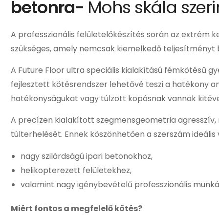
betonra-
Mohs skála szerint
A professzionális felületelőkészítés során az extrém
szükséges, amely nemcsak kiemelkedő teljesítményt bi
A
Future Floor
ultra speciális kialakítású fémkötésű
fejlesztett kötésrendszer lehetővé teszi a hatékony
hatékonyságukat vagy túlzott kopásnak vannak kitéve
A precízen kialakított szegmensgeometria agresszív, m
túlterhelését. Ennek köszönhetően a szerszám ideális 
nagy szilárdságú ipari betonokhoz,
helikopterezett felületekhez,
valamint nagy igénybevételű professzionális munká
Miért fontos a megfelelő kötés?