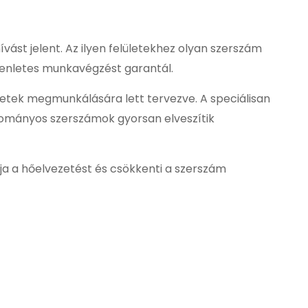
ást jelent. Az ilyen felületekhez olyan szerszám
yenletes munkavégzést garantál.
etek megmunkálására lett tervezve. A speciálisan
yományos szerszámok gyorsan elveszítik
lja a hőelvezetést és csökkenti a szerszám