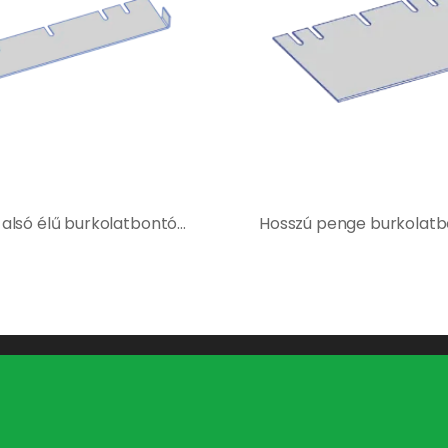
U-penge alsó élű burkolatbontó géphez 400214
Navigáció