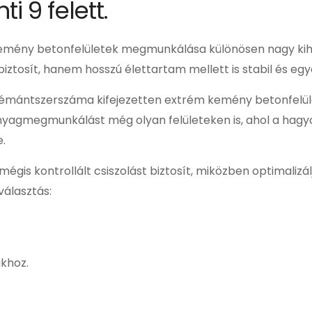
i 9 felett.
 kemény betonfelületek megmunkálása különösen nagy kihív
ztosít, hanem hosszú élettartam mellett is stabil és eg
 gyémántszerszáma kifejezetten extrém kemény betonfelül
 anyagmegmunkálást még olyan felületeken is, ahol a hag
.
égis kontrollált csiszolást biztosít, miközben optimalizá
választás:
khoz.