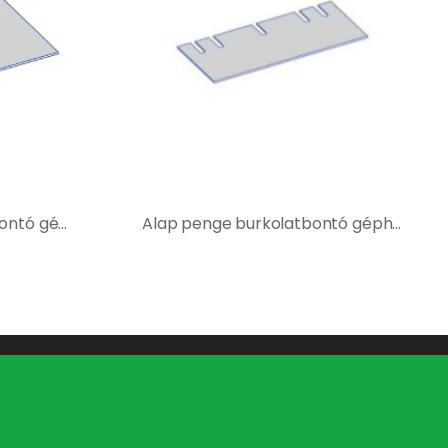
Hosszú penge burkolatbontó géphez – 400238
Alap penge burkolatbontó géphez – 400123