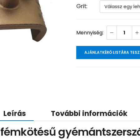
Grit
AJÁNLATKÉRŐ LISTÁRA TES
Leírás
További információk
ású fémkötésű gyémántszer