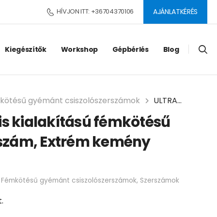
HÍVJON ITT: +36704370106
AJÁNLATKÉRÉS
Kiegészítők
Workshop
Gépbérlés
Blog
kötésű gyémánt csiszolószerszámok
ULTRA speciális kialakítású fémkötésű gyémántszerszám, Extrém kemény betonra
is kialakítású fémkötésű
szám, Extrém kemény
:
Fémkötésű gyémánt csiszolószerszámok
,
Szerszámok
.