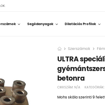
LOK.
erszámok
Segédanyagok
Dilatációs Profilok
Szerszámok
Fém
ULTRA speciál
gyémántszer
betonra
CIKKSZÁM:
N/A
KATEGÓRIÁK
Mohs skála szerinti 9 felett