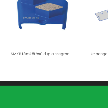
SMXB fémkötésű dupla szegmenses gyémántszerszám – Kék
Kapcsolat