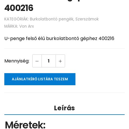
400216
KATEGÓRIÁK:
Burkolatbontó pengék
,
Szerszámok
MÁRKA:
Von Arx
U-penge felső élű burkolatbontó géphez 400216
AJÁNLATKÉRŐ LISTÁRA TESZEM
Leírás
Méretek: