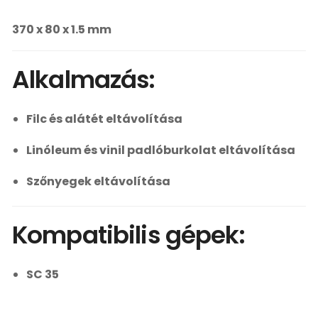
370 x 80 x 1.5 mm
Alkalmazás:
Filc és alátét eltávolítása
Linóleum és vinil padlóburkolat eltávolítása
Szőnyegek eltávolítása
Kompatibilis gépek:
SC 35