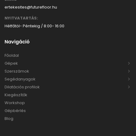
ertekesites@futurefloor.hu
NYITVATARTÁS:
Hétfőtöl- Péntekig / 8:00- 16:00
Navigáció
Főoldal
Gépek
Szerszámok
Segédanyagok
Dilatációs profilok
Kiegészítők
Workshop
Gépbérlés
Blog