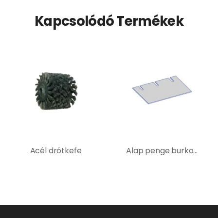
Kapcsolódó Termékek
Acél drótkefe
Alap penge burkolatbontó géphez – 400110