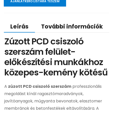
AJÁNLATKÉRŐ LISTÁRA TESZEM
Leírás
További információk
Zúzott PCD csiszoló
szerszám felület-
előkészítési munkákhoz
közepes-kemény kötésű
A
zúzott PCD csiszoló szerszám
professzionális
megoldást kínál ragasztómaradványok,
javítóanyagok, műgyanta bevonatok, elasztomer
membránok és betonfestékek eltávolítására. A