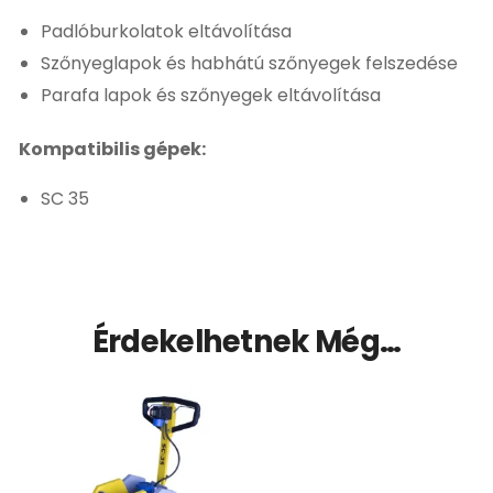
Padlóburkolatok eltávolítása
Szőnyeglapok és habhátú szőnyegek felszedése
Parafa lapok és szőnyegek eltávolítása
Kompatibilis gépek:
SC 35
Érdekelhetnek Még…