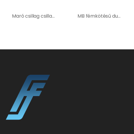
Maró csillag csillagos marókhoz (csiszológépekre)
MB fémkötésű dupla szegmenses gyémántszerszám, Közepesen kemény betonra – Szürke