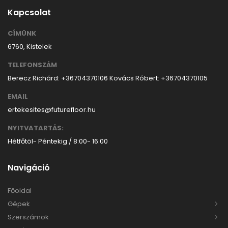
Kapcsolat
CÍMÜNK
6760, Kistelek
TELEFONSZÁM
Berecz Richárd: +36704370106
Kovács Róbert: +36704370105
EMAIL
ertekesites@futurefloor.hu
NYITVATARTÁS:
Hétfőtöl- Péntekig / 8:00- 16:00
Navigáció
Főoldal
Gépek
Szerszámok