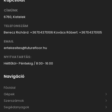
Kapcsolat
CÍMÜNK
6760, Kistelek
TELEFONSZÁM
Berecz Richárd: +36704370106
Kovács Róbert: +36704370105
EMAIL
ertekesites@futurefloor.hu
NYITVATARTÁS:
Hétfőtöl- Péntekig / 8:00- 16:00
Navigáció
Főoldal
Gépek
Szerszámok
Segédanyagok