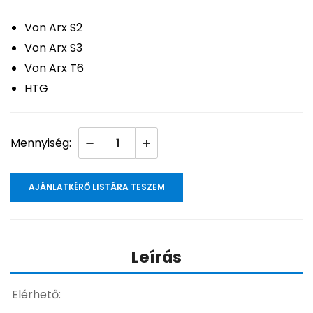
Von Arx S2
Von Arx S3
Von Arx T6
HTG
AJÁNLATKÉRŐ LISTÁRA TESZEM
Leírás
Elérhető: