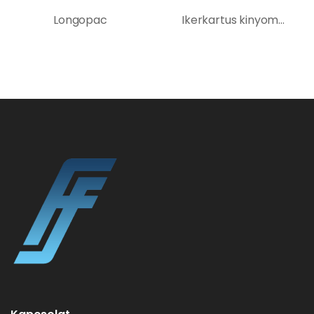
Longopac
Ikerkartus kinyomó pisztoly