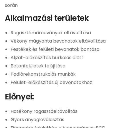
során.
Alkalmazási területek
Ragasztómaradványok eltávolítása
Vékony műgyanta bevonatok eltávolítása
Festékek és felületi bevonatok bontása
Aljzat-előkészítés burkolás előtt
Betonfelületek felújítása
Padlórekonstrukciós munkák
Felület-előkészítés új bevonatokhoz
Előnyei:
Hatékony ragasztóeltávolítás
Gyors anyagleválasztás
Finomabb felületkép a hagyományos PCD