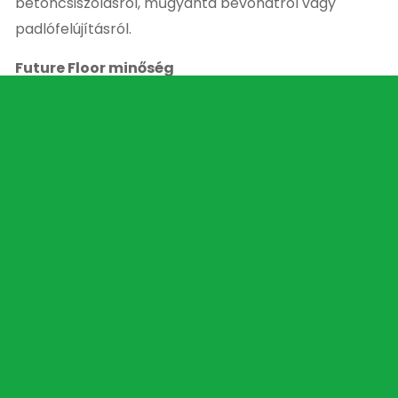
betoncsiszolásról, műgyanta bevonatról vagy
padlófelújításról.
Future Floor minőség
A Future Floor gyémántszerszámok professzionális
kivitelezők számára készülnek, kiemelkedő
szegmensmagassággal és minőséggel és hosszú
élettartammal, hogy a munkavégzés gyorsabb,
hatékonyabb és gazdaságosabb legyen.
Kapcsolódó Termékek