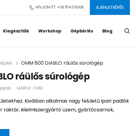
HÍVJON ITT: +36704370106
AJÁNLATKÉRÉS
Kiegészítők
Workshop
Gépbérlés
Blog
gépek
OMM 800 DIABLO ráülős súrológép
LO ráülős súrológép
gépek
MÁRKA:
OMM
ületekhez. Kiválóan alkalmas nagy felületű ipari padlók
ár raktár, élelmiszergyártó üzem, gyártócsarnok,