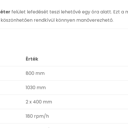
éter
felület lefedését teszi lehetővé egy óra alatt. Ezt 
k köszönhetően rendkívül könnyen manőverezhető.
Érték
800 mm
1030 mm
2 x 400 mm
180 rpm/h