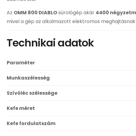
Az
OMM 800 DIABLO
súrológép akár
4400 négyzetm
mivel a gép az alkalmazott elektromos meghajtásna
Technikai adatok
Paraméter
Munkaszélesség
Szívóléc szélessége
Kefe méret
Kefe fordulatszám