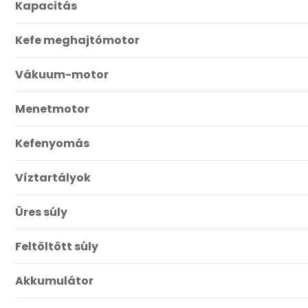
Kapacitás
Kefe meghajtómotor
Vákuum-motor
Menetmotor
Kefenyomás
Víztartályok
Üres súly
Feltöltött súly
Akkumulátor