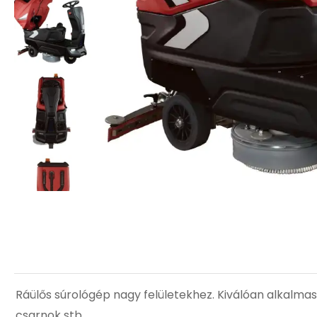
Ráülős súrológép nagy felületekhez. Kiválóan alkalmas n
csarnok stb.