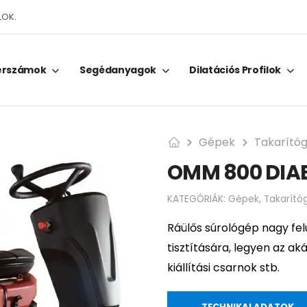
LOK.
erszámok
Segédanyagok
Dilatációs Profilok
Gépek
Takarító
OMM 800 DIAB
KATEGÓRIÁK:
Gépek
,
Takarító
Ráülős súrológép nagy fel
tisztítására, legyen az ak
kiállítási csarnok stb.
TECHNIKAI ADATOK