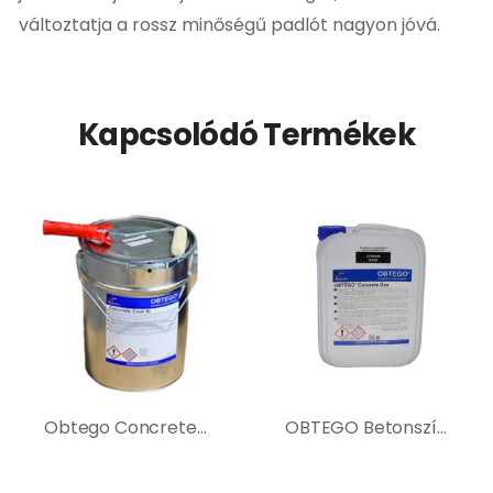
változtatja a rossz minőségű padlót nagyon jóvá.
Kapcsolódó Termékek
Obtego Concrete Coat SI – hibrid bevonat
OBTEGO Betonszínező