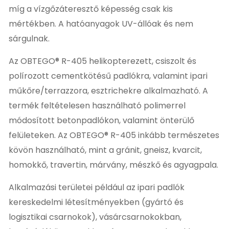
míg a vízgőzáteresztő képesség csak kis
mértékben. A hatóanyagok UV-állóak és nem
sárgulnak.
Az OBTEGO® R-405 helikopterezett, csiszolt és
polírozott cementkötésű padlókra, valamint ipari
műkőre/terrazzora, esztrichekre alkalmazható. A
termék feltételesen használható polimerrel
módosított betonpadlókon, valamint önterülő
felületeken. Az OBTEGO® R-405 inkább természetes
kövön használható, mint a gránit, gneisz, kvarcit,
homokkő, travertin, márvány, mészkő és agyagpala.
Alkalmazási területei például az ipari padlók
kereskedelmi létesítményekben (gyártó és
logisztikai csarnokok), vásárcsarnokokban,