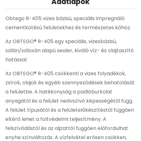
Adatlapok
Obtego R-405 vizes bázisú, speciális impregnáló
cementkötésű felületekhez és természetes kőhöz.
Az OBTEGO® R-405 egy speciális, vizesbázisú,
szilán/sziloxán alapú sealer, kiváló víz- és olajtaszító
hatással.
Az OBTEGO® R-405 csökkenti a vizes folyadékok,
zsírok, olajok és egyéb szennyeződések behatolását
a felületbe. A hatékonyság a padlóburkolat
anyagától és a felület nedvszívó képességétől függ.
A felület típusától és a felületelőkészítéstől függően
eltérő lehet a foltvédelmi teljesítmény. A
felszívódástól és az aljzattól függően előfordulhat
enyhe színváltozás. A vízfelvétel erősen csökken,