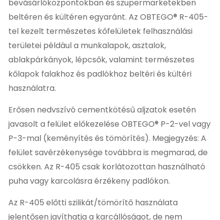
bevásárlóközpontokban és szupermarketekben
beltéren és kültéren egyaránt. Az OBTEGO® R-405-
tel kezelt természetes kőfelületek felhasználási
területei például a munkalapok, asztalok,
ablakpárkányok, lépcsők, valamint természetes
kőlapok falakhoz és padlókhoz beltéri és kültéri
használatra.
Erősen nedvszívó cementkötésű aljzatok esetén
javasolt a felület előkezelése OBTEGO® P-2-vel vagy
P-3-mal (keményítés és tömörítés). Megjegyzés: A
felület savérzékenysége továbbra is megmarad, de
csökken. Az R-405 csak korlátozottan használható
puha vagy karcolásra érzékeny padlókon.
Az R-405 előtti szilikát/tömörítő használata
jelentősen javíthatja a karcállóságot, de nem