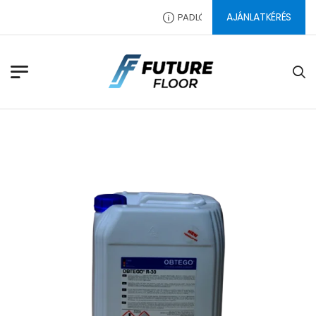
AJÁNLATKÉRÉS
PADLÓ CSISZOLÓSZERSZÁMOK, SEG