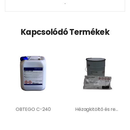
-
Kapcsolódó Termékek
OBTEGO C-240
Hézagkitöltő és repedésjavító ásványi aljzatokhoz