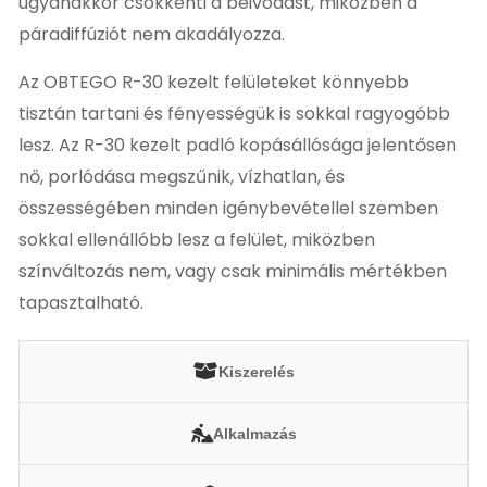
ugyanakkor csökkenti a beivódást, miközben a
páradiffúziót nem akadályozza.
Az OBTEGO R-30 kezelt felületeket könnyebb
tisztán tartani és fényességük is sokkal ragyogóbb
lesz. Az R-30 kezelt padló kopásállósága jelentősen
nő, porlódása megszűnik, vízhatlan, és
összességében minden igénybevétellel szemben
sokkal ellenállóbb lesz a felület, miközben
színváltozás nem, vagy csak minimális mértékben
tapasztalható.
Kiszerelés
Alkalmazás