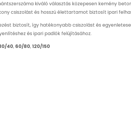
tszerszáma kiváló választás közepesen kemény betonfe
kony csiszolást és hosszú élettartamot biztosít ipari felha
kezést biztosít, így hatékonyabb csiszolást és egyenlete
nlítéshez és ipari padlók felújításához.
30/40
,
60/80
,
120/150