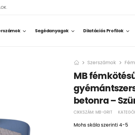
LOK.
erszámok
Segédanyagok
Dilatációs Profilok
Szerszámok
Fém
MB fémkötésű
gyémántszer
betonra – Szü
CIKKSZÁM:
MB-GRIT
KATEGÓ
Mohs skála szerinti 4-5