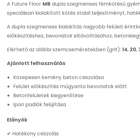
A Future Floor
MB
dupla szegmenses fémkötésű gyémán
speciálisan kialakított kötés stabil teljesítményt, haté
A dupla szegmenses kialakítás nagyobb felületi érint
előkészítéshez, bevonatok eltávolításához, betonkiegye
Elérhető az alábbi szemcseméretekben (grit):
14
,
20
,
Ajánlott felhasználás
Közepesen kemény beton csiszolása
Felület előkészítés műgyanta bevonatok előtt
Betonfelületek kiegyenlítése
Ipari padlók felújítása
Előnyök
✔ Hatékony csiszolás