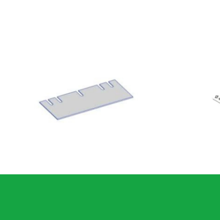
Alap penge burkolatbontó géphez – 400123