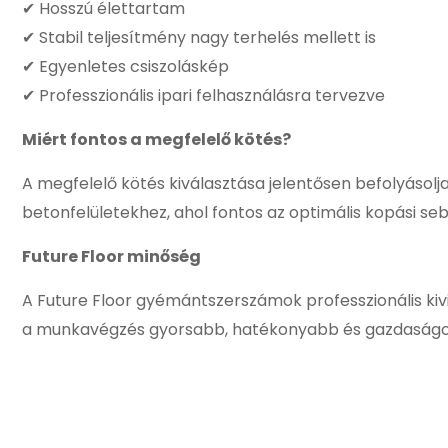
✔ Hosszú élettartam
✔ Stabil teljesítmény nagy terhelés mellett is
✔ Egyenletes csiszoláskép
✔ Professzionális ipari felhasználásra tervezve
Miért fontos a megfelelő kötés?
A megfelelő kötés kiválasztása jelentősen befolyásol
betonfelületekhez, ahol fontos az optimális kopási se
Future Floor minőség
A Future Floor gyémántszerszámok professzionális k
a munkavégzés gyorsabb, hatékonyabb és gazdaságo