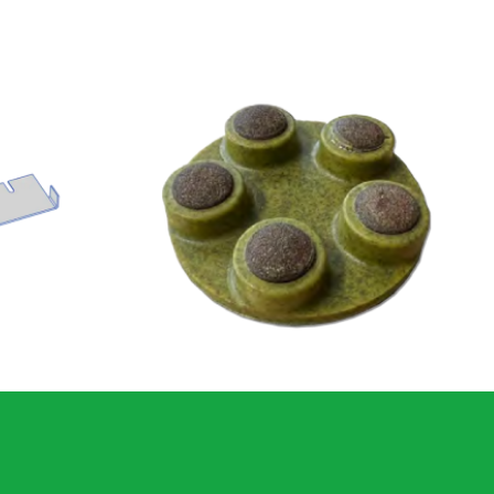
U-penge felső élű burkolatbontó géphez 400216
CDS – Kerámia kötésű, átmeneti szerszám kemény padlókra, száraz, tépőzáras, Ø80mm