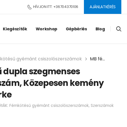
HÍVJON ITT: +36704370106
AJÁNLATKÉRÉS
Kiegészítők
Workshop
Gépbérlés
Blog
kötésű gyémánt csiszolószerszámok
MB fémkötésű dupla szegmenses gyémántszerszám, Közepesen kemény betonra – Szürke
 dupla szegmenses
szám, Közepesen kemény
rke
RIÁK:
Fémkötésű gyémánt csiszolószerszámok
,
Szerszámok