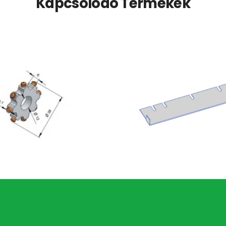
Kapcsolódó Termékek
Maró csillag csillagos marókhoz (csiszológépekre)