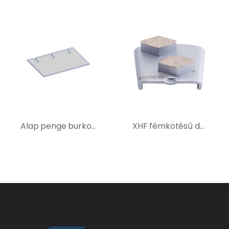
Alap penge burkolatbontó géphez – 400110
XHF fémkötésű dupla szegmenses gyémántszerszám, Nagyon kemény betonra – Fehér