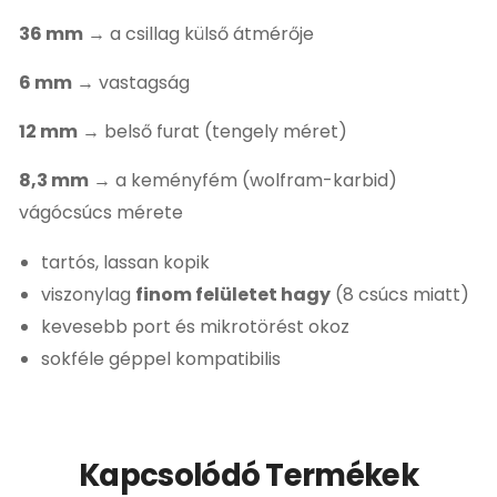
36 mm
→ a csillag külső átmérője
6 mm
→ vastagság
12 mm
→ belső furat (tengely méret)
8,3 mm
→ a keményfém (wolfram-karbid)
vágócsúcs mérete
tartós, lassan kopik
viszonylag
finom felületet hagy
(8 csúcs miatt)
kevesebb port és mikrotörést okoz
sokféle géppel kompatibilis
Kapcsolódó Termékek