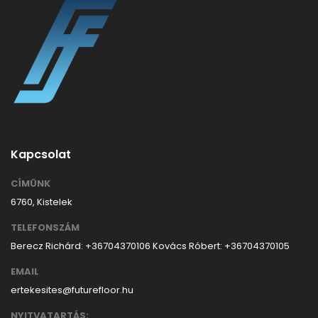
Kapcsolat
CÍMÜNK
6760, Kistelek
TELEFONSZÁM
Berecz Richárd: +36704370106
Kovács Róbert: +36704370105
EMAIL
ertekesites@futurefloor.hu
NYITVATARTÁS: