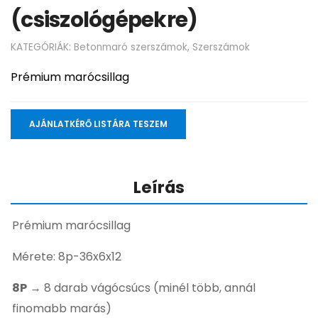
(csiszológépekre)
KATEGÓRIÁK:
Betonmaró szerszámok
,
Szerszámok
Prémium marócsillag
AJÁNLATKÉRŐ LISTÁRA TESZEM
Leírás
Prémium marócsillag
Mérete: 8p-36x6x12
8P
→ 8 darab vágócsúcs (minél több, annál
finomabb marás)