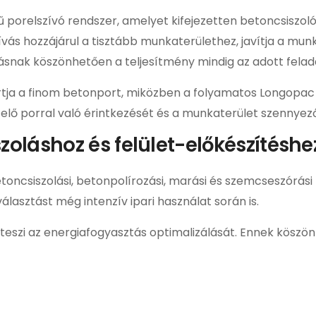
 porelszívó rendszer, amelyet kifejezetten betoncsiszol
vás hozzájárul a tisztább munkaterülethez, javítja a munk
nak köszönhetően a teljesítmény mindig az adott felada
tja a finom betonport, miközben a folyamatos Longopac p
ezelő porral való érintkezését és a munkaterület szennyez
zoláshoz és felület-előkészítéshe
etoncsiszolási, betonpolírozási, marási és szemcseszórási
lasztást még intenzív ipari használat során is.
 teszi az energiafogyasztás optimalizálását. Ennek kösz