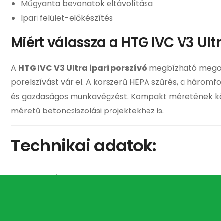
Műgyanta bevonatok eltávolítása
Ipari felület-előkészítés
Miért válassza a HTG IVC V3 Ultr
A
HTG IVC V3 Ultra ipari porszívó
megbízható megold
porelszívást vár el. A korszerű HEPA szűrés, a három
és gazdaságos munkavégzést. Kompakt méretének kösz
méretű betoncsiszolási projektekhez is.
Technikai adatok:
Megnevezés
Teljesítmény