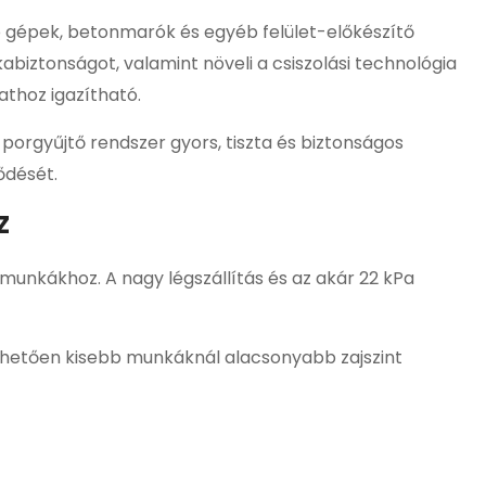
ó gépek, betonmarók és egyéb felület-előkészítő
abiztonságot, valamint növeli a csiszolási technológia
thoz igazítható.
orgyűjtő rendszer gyors, tiszta és biztonságos
ődését.
z
 munkákhoz. A nagy légszállítás és az akár 22 kPa
önhetően kisebb munkáknál alacsonyabb zajszint