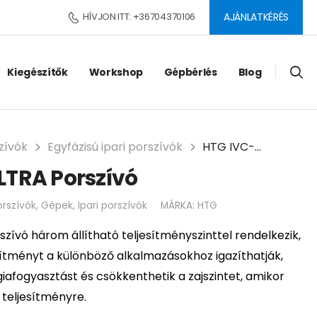
HÍVJON ITT: +36704370106
AJÁNLATKÉRÉS
Kiegészítők
Workshop
Gépbérlés
Blog
szívók
Egyfázisú ipari porszívók
HTG IVC-V3 ULTRA Porszívó
LTRA Porszívó
orszívók
,
Gépek
,
Ipari porszívók
MÁRKA:
HTG
zívó három állítható teljesítményszinttel rendelkezik,
esítményt a különböző alkalmazásokhoz igazíthatják,
giafogyasztást és csökkenthetik a zajszintet, amikor
 teljesítményre.