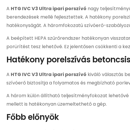
A
HTG IVC V3 Ultra ipari porszívó
nagy teljesítményű
berendezések mellé fejlesztettek. A hatékony porelszí
hatékonyságát. A háromfokozatú szívóerő-szabályozás
A beépített HEPA szűrőrendszer hatékonyan visszatar
porürítést tesz lehetővé. Ez jelentősen csökkenti a k
Hatékony porelszívás betoncsis
A
HTG IVC V3 Ultra ipari porszívó
kiváló választás b
szívóerő biztosítja a folyamatos és megbízható porlevá
A három külön állítható teljesítményfokozat lehetővé
mellett is hatékonyan üzemeltethető a gép.
Főbb előnyök