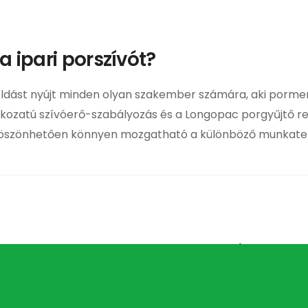
a ipari porszívót?
ást nyújt minden olyan szakember számára, aki porme
fokozatú szívóerő-szabályozás és a Longopac porgyűjtő re
önhetően könnyen mozgatható a különböző munkaterület
Adat
3,3 kW