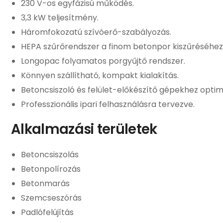
230 V-os egyfázisú működés.
3,3 kW teljesítmény.
Háromfokozatú szívóerő-szabályozás.
HEPA szűrőrendszer a finom betonpor kiszűréséhez
Longopac folyamatos porgyűjtő rendszer.
Könnyen szállítható, kompakt kialakítás.
Betoncsiszoló és felület-előkészítő gépekhez optima
Professzionális ipari felhasználásra tervezve.
Alkalmazási területek
Betoncsiszolás
Betonpolírozás
Betonmarás
Szemcseszórás
Padlófelújítás