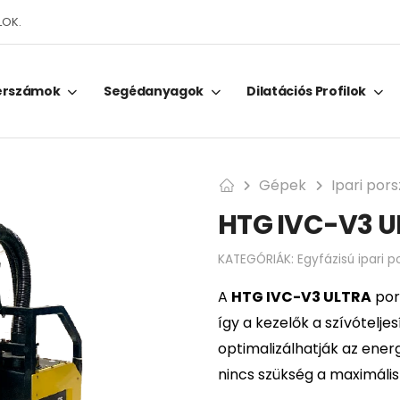
LOK.
erszámok
Segédanyagok
Dilatációs Profilok
Gépek
Ipari por
HTG IVC-V3 U
KATEGÓRIÁK:
Egyfázisú ipari p
A
HTG IVC-V3 ULTRA
pors
így a kezelők a szívótelj
optimalizálhatják az ener
nincs szükség a maximális