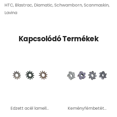
HTC, Blastrac, Diamatic, Schwamborn, Scanmaskin,
Lavina
Kapcsolódó Termékek
Edzett acél lamellás maró szerszámok
Keményfémbetétes maró szerszámok