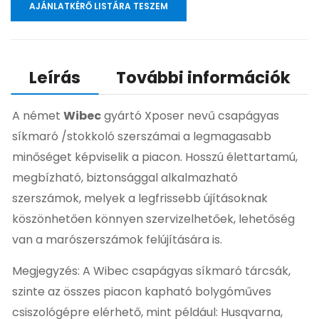
AJÁNLATKÉRŐ LISTÁRA TESZEM
Leírás
További információk
A német
Wibec
gyártó Xposer nevű csapágyas
síkmaró /stokkoló szerszámai a legmagasabb
minőséget képviselik a piacon. Hosszú élettartamú,
megbízható, biztonsággal alkalmazható
szerszámok, melyek a legfrissebb újításoknak
köszönhetően könnyen szervizelhetőek, lehetőség
van a marószerszámok felújítására is.
Megjegyzés: A Wibec csapágyas síkmaró tárcsák,
szinte az összes piacon kapható bolygóműves
csiszológépre elérhető, mint például: Husqvarna,