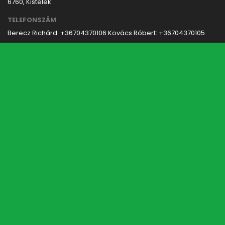
6760, Kistelek
TELEFONSZÁM
Berecz Richárd: +36704370106
Kovács Róbert: +36704370105
EMAIL
ertekesites@futurefloor.hu
NYITVATARTÁS:
Hétfőtöl- Péntekig / 8:00- 16:00
Navigáció
Főoldal
Gépek
Szerszámok
Segédanyagok
Dilatációs profilok
Kiegészítők
Workshop