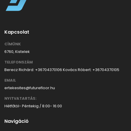
Kapcsolat
CÍMÜNK
6760, Kistelek
TELEFONSZÁM
Berecz Richárd: +36704370106
Kovács Róbert: +36704370105
EMAIL
ertekesites@futurefloor.hu
NYITVATARTÁS:
Hétfőtöl- Péntekig / 8:00- 16:00
Navigáció