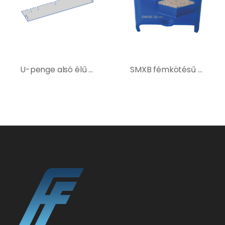
U-penge alsó élű burkolatbontó géphez 400214
SMXB fémkötésű dupla szegmenses gyémántszerszám – Kék