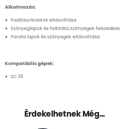
Alkalmazás:
Padlóburkolatok eltávolítása
Szőnyeglapok és habhátú szőnyegek felszedése
Parafa lapok és szőnyegek eltávolítása
Kompatibilis gépek:
SC 35
Érdekelhetnek Még…