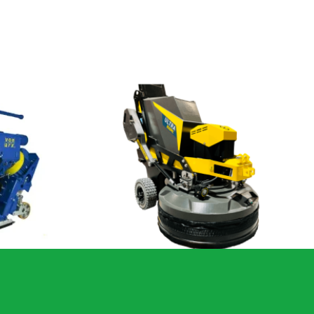
410E
HTG 820 RC ULTRA betoncsiszoló gép