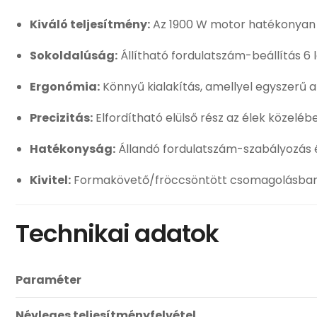
Kiváló teljesítmény:
Az 1900 W motor hatékonyan t
Sokoldalúság:
Állítható fordulatszám-beállítás 
Ergonómia:
Könnyű kialakítás, amellyel egyszerű a
Precizitás:
Elfordítható elülső rész az élek közelé
Hatékonyság:
Állandó fordulatszám-szabályozás és
Kivitel:
Formakövető/fröccsöntött csomagolásban
Technikai adatok
Paraméter
Névleges teljesítményfelvétel