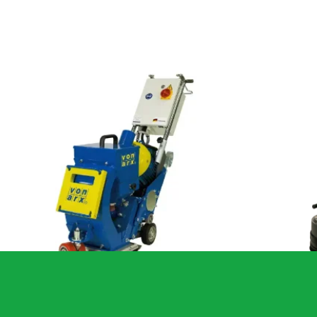
Von Arx-Impacts S210E40R
HTG 550 