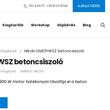
HÍVJON ITT: +36704370106
AJÁNLATKÉRÉS
Kiegészítők
Workshop
Gépbérlés
Blog
zológépek
Hikoki GM13YWSZ betoncsiszoló
WSZ betoncsiszoló
szológépek
MÁRKA:
HIKOKI
900 W motor hatékonyan távolítja el a beton