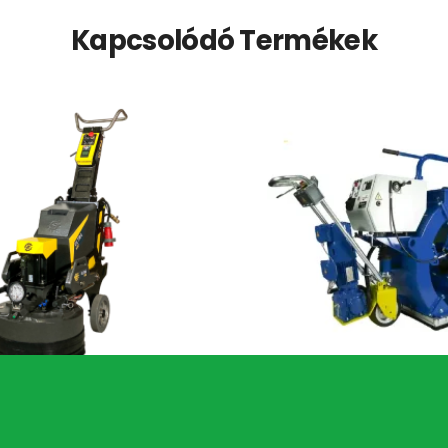
Kapcsolódó Termékek
Ultra betoncsiszoló gép
Von Arx-Impacts S