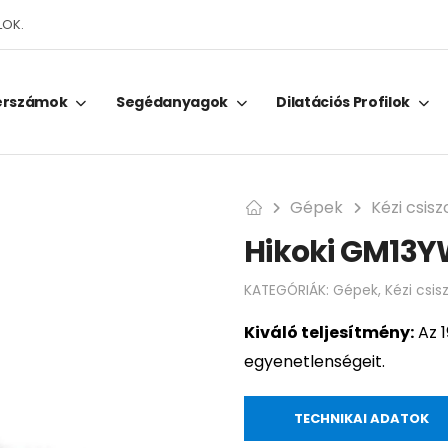
LOK.
erszámok
Segédanyagok
Dilatációs Profilok
Gépek
Kézi csis
Hikoki GM13Y
KATEGÓRIÁK:
Gépek
,
Kézi csi
Kiváló teljesítmény:
Az 1
egyenetlenségeit.
TECHNIKAI ADATOK