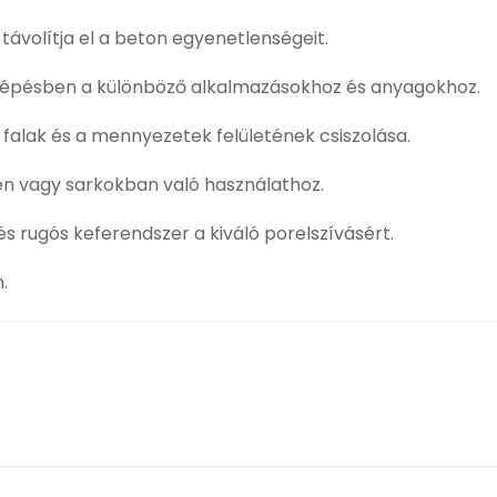
ávolítja el a beton egyenetlenségeit.
6 lépésben a különböző alkalmazásokhoz és anyagokhoz.
 falak és a mennyezetek felületének csiszolása.
ben vagy sarkokban való használathoz.
 rugós keferendszer a kiváló porelszívásért.
.