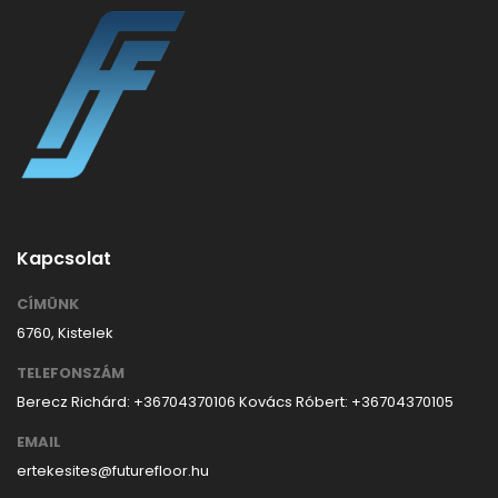
Kapcsolat
CÍMÜNK
6760, Kistelek
TELEFONSZÁM
Berecz Richárd: +36704370106
Kovács Róbert: +36704370105
EMAIL
ertekesites@futurefloor.hu