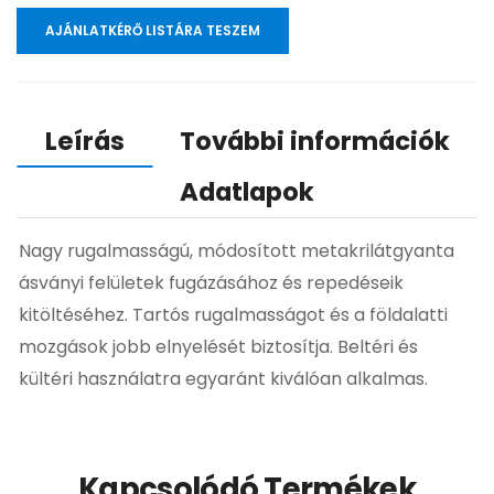
AJÁNLATKÉRŐ LISTÁRA TESZEM
Leírás
További információk
Adatlapok
Nagy rugalmasságú, módosított metakrilátgyanta
ásványi felületek fugázásához és repedéseik
kitöltéséhez. Tartós rugalmasságot és a földalatti
mozgások jobb elnyelését biztosítja. Beltéri és
kültéri használatra egyaránt kiválóan alkalmas.
Kapcsolódó Termékek