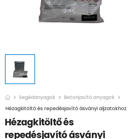
Segédanyagok
Betonjavító anyagok
Hézagkitöltő és repedésjavító ásványi aljzatokhoz
Hézagkitöltő és
repedésjavító ásványi