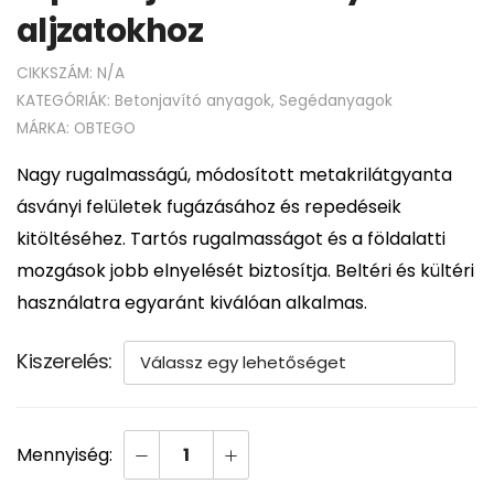
aljzatokhoz
CIKKSZÁM:
N/A
KATEGÓRIÁK:
Betonjavító anyagok
,
Segédanyagok
MÁRKA:
OBTEGO
Nagy rugalmasságú, módosított metakrilátgyanta
ásványi felületek fugázásához és repedéseik
kitöltéséhez. Tartós rugalmasságot és a földalatti
mozgások jobb elnyelését biztosítja. Beltéri és kültéri
használatra egyaránt kiválóan alkalmas.
Kiszerelés