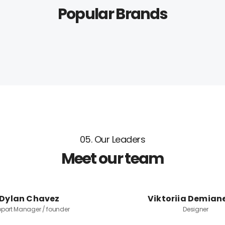
Popular Brands
05. Our Leaders
Meet our team
Dylan Chavez
Viktoriia Demian
port Manager / founder
Designer