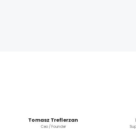
Tomasz Treflerzan
Ceo / Founder
Sup