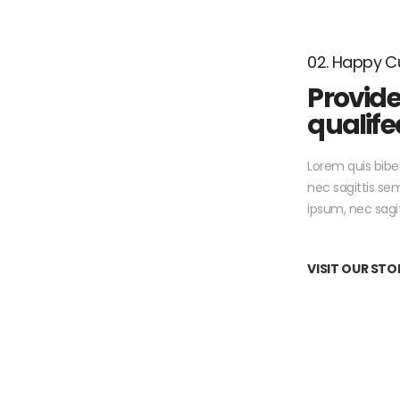
02. Happy 
Provide
qualife
Lorem quis bibe
nec sagittis sem
ipsum, nec sagitt
VISIT OUR STO