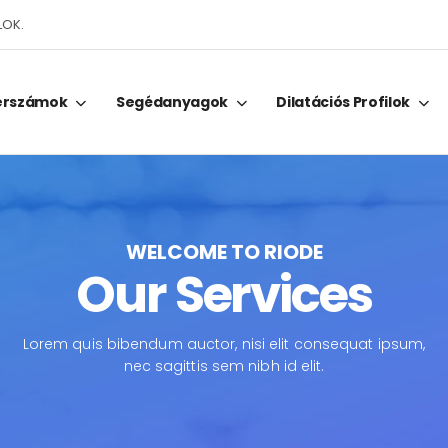
LOK.
erszámok
Segédanyagok
Dilatációs Profilok
WELCOME TO RIODE
Our Services
Lorem quis bibendum auctor, nisi elit consequat ipsum,
nec sagittis sem nibh id elit.