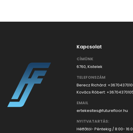
Kapcsolat
CÍMÜNK
6760, Kistelek
TELEFONSZÁM
Berecz Richárd: +367043701
Kovács Róbert: +3670437010
EMAIL
ertekesites@futurefloor.hu
NYITVATARTÁS:
Hétfőtöl- Péntekig / 8:00- 16: