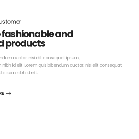
Customer
 fashionable and
d products
ndum auctar, nisi elit consequat ipsum,
 nibh id elit. Lorem quis bibendum auctar, nisi elit consequat
is sem nibh id elit.
RE