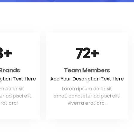
8
98
 Brands
Team Members
ption Text Here
Add Your Description Text Here
m dolor sit
Lorem ipsum dolor sit
 adipisci elit.
amet, conctetur adipisci elit.
rat orci.
viverra erat orci.