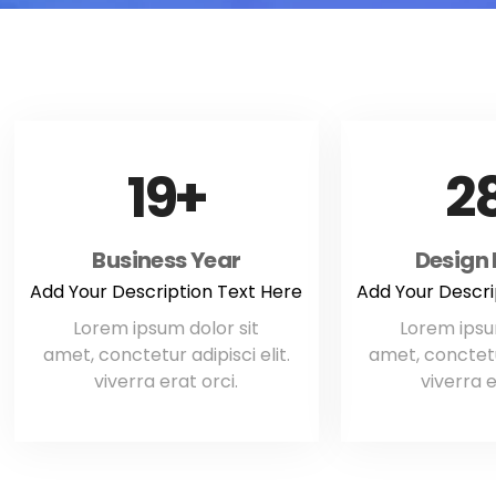
26
3
Business Year
Design
Add Your Description Text Here
Add Your Descri
Lorem ipsum dolor sit
Lorem ipsu
amet, conctetur adipisci elit.
amet, conctetur
viverra erat orci.
viverra e