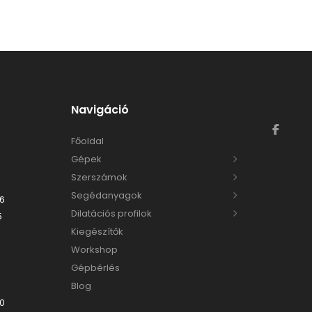
Navigáció
Főoldal
Gépek
Szerszámok
Segédanyagok
06
Dilatációs profilok
5
Kiegészítők
Workshop
Gépbérlés
Blog
00