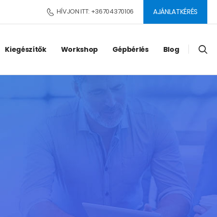
HÍVJON ITT: +36704370106
AJÁNLATKÉRÉS
Kiegészítők
Workshop
Gépbérlés
Blog