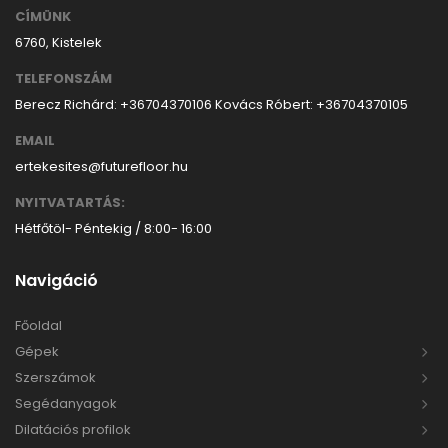
CÍMÜNK
6760, Kistelek
TELEFONSZÁM
Berecz Richárd: +36704370106
Kovács Róbert: +36704370105
EMAIL
ertekesites@futurefloor.hu
NYITVATARTÁS:
Hétfőtöl- Péntekig / 8:00- 16:00
Navigáció
Főoldal
Gépek
Szerszámok
Segédanyagok
Dilatációs profilok