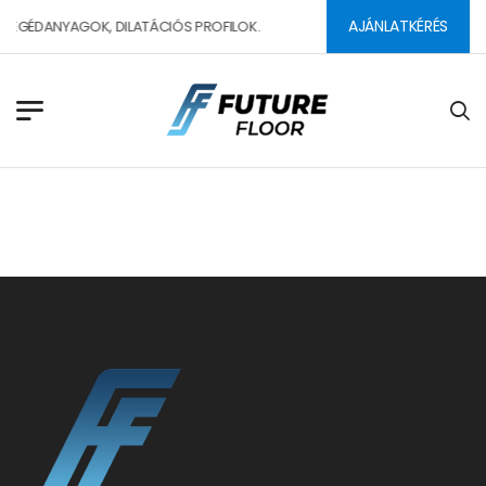
AJÁNLATKÉRÉS
EGÉDANYAGOK, DILATÁCIÓS PROFILOK.