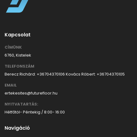
Kapcsolat
CÍMÜNK
6760, Kistelek
TELEFONSZÁM
Berecz Richárd: +36704370106
Kovács Róbert: +36704370105
EMAIL
ertekesites@futurefloor.hu
NYITVATARTÁS:
Hétfőtöl- Péntekig / 8:00- 16:00
Navigáció