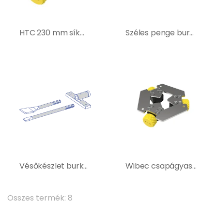
HTC 230 mm síkmaró tárcsa
Széles penge burkolatbontó géphez – 400219
Vésőkészlet burkolatbontó géphez – 400253
Wibec csapágyas síkmaró tárcsák
Összes termék: 8