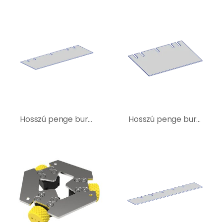
Hosszú penge burkolatbontó géphez – 400218
Hosszú penge burkolatbontó géphez – 400238