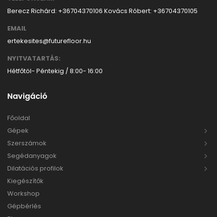
Berecz Richárd: +36704370106
Kovács Róbert: +36704370105
EMAIL
ertekesites@futurefloor.hu
NYITVATARTÁS:
Hétfőtöl- Péntekig / 8:00- 16:00
Navigáció
Főoldal
Gépek
Szerszámok
Segédanyagok
Dilatációs profilok
Kiegészítők
Workshop
Gépbérlés