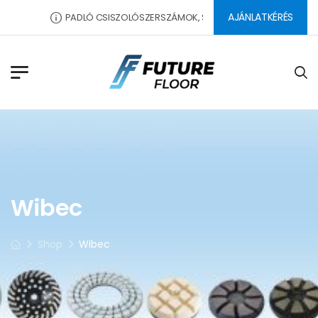
AJÁNLATKÉRÉS
PADLÓ CSISZOLÓSZERSZÁMOK, SEGÉDANYAGOK, DILATÁCIÓS 
Wibec
Shop
Wibec