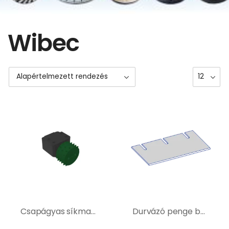
Wibec
Csapágyas síkmaró fejek
Durvázó penge burkolatbontó géphez – 400217