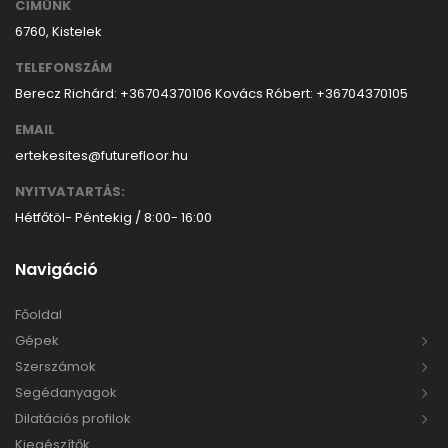
CÍMÜNK
6760, Kistelek
TELEFONSZÁM
Berecz Richárd: +36704370106
Kovács Róbert: +36704370105
EMAIL
ertekesites@futurefloor.hu
NYITVATARTÁS:
Hétfőtöl- Péntekig / 8:00- 16:00
Navigáció
Főoldal
Gépek
Szerszámok
Segédanyagok
Dilatációs profilok
Kiegészítők