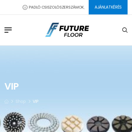
AJÁNLATKÉRÉS
PADLÓ CSISZOLÓSZERSZÁMOK, SEGÉDANYAGOK, DILATÁCIÓ
VIP
Shop
VIP