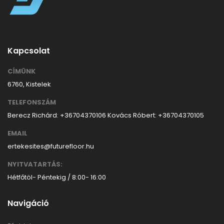
Kapcsolat
CÍMÜNK
6760, Kistelek
TELEFONSZÁM
Berecz Richárd: +36704370106
Kovács Róbert: +36704370105
EMAIL
ertekesites@futurefloor.hu
NYITVATARTÁS:
Hétfőtöl- Péntekig / 8:00- 16:00
Navigáció