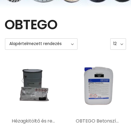
OBTEGO
Hézagkitöltő és repedésjavító ásványi aljzatokhoz
OBTEGO Betonszínező