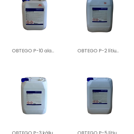
OBTEGO P-10 alapozó-impregnálószer cementes felületekhez
OBTEGO P-2 lítium szilikátos betonkeményítő és tömörítő
OBTEGO P-3 kálium és lítiumszilikátos betontömörítő és keményítő
OBTEGO P-5 lítium szilikátos betontömörítő