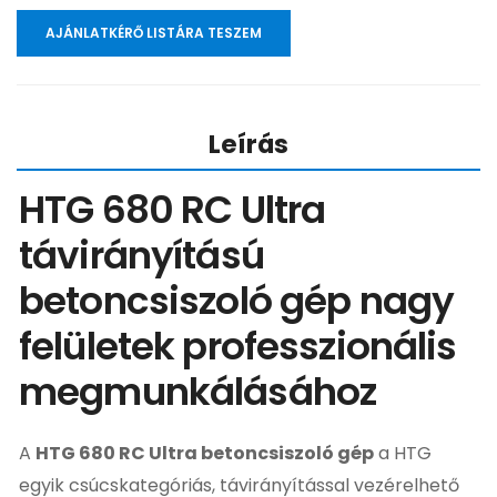
AJÁNLATKÉRŐ LISTÁRA TESZEM
Leírás
HTG 680 RC Ultra
távirányítású
betoncsiszoló gép nagy
felületek professzionális
megmunkálásához
A
HTG 680 RC Ultra betoncsiszoló gép
a HTG
egyik csúcskategóriás, távirányítással vezérelhető