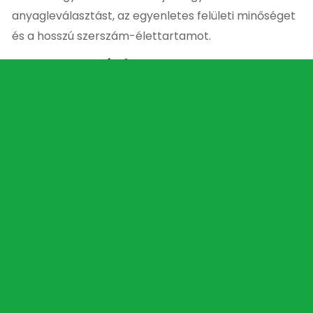
anyagleválasztást, az egyenletes felületi minőséget
és a hosszú szerszám-élettartamot.
Alkalmazási területek
Betoncsiszolás
Betonpolírozás
Felület-előkészítés
Epoxi és műgyanta bevonatok eltávolítása
Ragasztómaradványok eltávolítása
Ipari betonpadlók felújítása
Terrazzo padlók csiszolása és polírozása
Nagy alapterületű ipari és kereskedelmi projektek
Előnyei