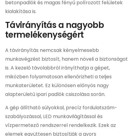
betonpadlók és magas fényű polírozott felületek
kialakítása is.
Távirányítás a nagyobb
termelékenységért
A távirányítás nemcsak kényelmesebb
munkavégzést biztosít, hanem növeli a biztonságot
is. A kezelő távolabbról irányíthatja a gépet,
miközben folyamatosan ellenőrizheti a teljes
munkaterületet. Ez különösen előnyös nagy
alapterületű ipari padlók csiszolása során.
A gép állítható súlyokkal, precíz fordulatszám-
szabályozással, LED munkavilágítással és
vízpermetező rendszerrel rendelkezik. Ezek az
elemek együttesen biztosítják a gyors