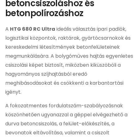
betoncsiszoláshoz és
betonpolírozáshoz
A
HTG 680 RC Ultra
ideális választás ipari padlók,
logisztikai központok, raktárak, gyártócsarnokok és
kereskedelmi létesítmények betonfelületeinek
megmunkálására. A bolygóműves hajtás egyenletes
csiszolási képet biztosít, miközben kiküszöböli a
hagyományos szíjhajtásból eredő
meghibásodásokat és csökkenti a karbantartási
igényt.
A fokozatmentes fordulatszám-szabályozásnak
köszönhetően ugyanazzal a géppel elvégezhető a
durva betoncsiszolás, a felület-előkészítés, a
bevonatok eltávolítása, valamint a csiszolt